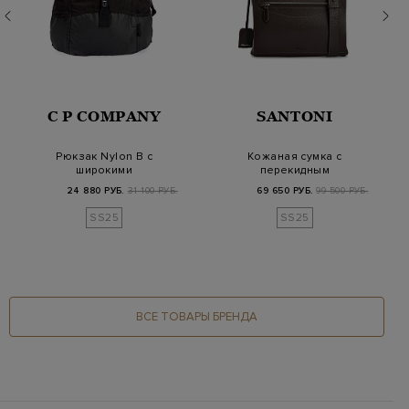
C P COMPANY
SANTONI
Рюкзак Nylon B с
Кожаная сумка с
широкими
перекидным
регулируемыми
клапаном и
24 880 РУБ.
31 100 РУБ.
69 650 РУБ.
99 500 РУБ.
бретелями и ру…
регулируемым рем…
SS25
SS25
ВСЕ ТОВАРЫ БРЕНДА