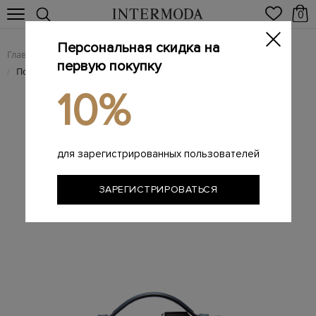
0
Персональная скидка на
Главная
Мужчинам
Мужские сумки из натуральной кожи
/
/
первую покупку
Портфель из кожи с кодовым замком
/
10%
для зарегистрированных пользователей
ЗАРЕГИСТРИРОВАТЬСЯ