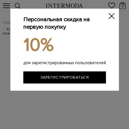
0
Персональная скидка на
Главная
Мужчинам
Мужские сумки из натуральной кожи
/
/
первую покупку
Клетчатая поясная сумка из плотной шерсти и зернистой
/
кожи
10%
для зарегистрированных пользователей
ЗАРЕГИСТРИРОВАТЬСЯ