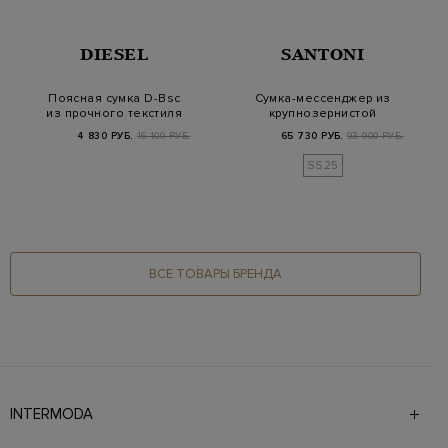
DIESEL
SANTONI
Поясная сумка D-Bsc
Сумка-мессенджер из
из прочного текстиля
крупнозернистой
с регулируемы…
кожи с плечевым ре…
4 830 РУБ.
16 100 РУБ.
65 730 РУБ.
93 900 РУБ.
SS25
ВСЕ ТОВАРЫ БРЕНДА
INTERMODA
Галерея бутиков INTERMODA представляет более 60