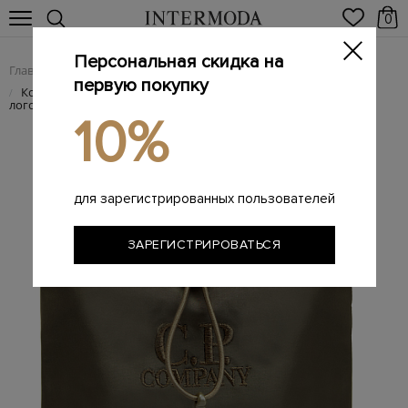
0
Персональная скидка на
Главная
Мужчинам
Мужские сумки из натуральной кожи
/
/
первую покупку
Компактная сумка из нейлона Chrome-R с вышитым
/
логотипом
10%
для зарегистрированных пользователей
ЗАРЕГИСТРИРОВАТЬСЯ