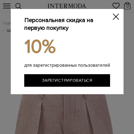
0
Персональная скидка на
Главная
Женщинам
/
первую покупку
Шорты Corset Wide Flare из льняного и хлопкового репса
/
10%
для зарегистрированных пользователей
ЗАРЕГИСТРИРОВАТЬСЯ