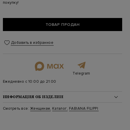
покупку!
ТОВАР ПРОДАН
Добавить в избранное
Telegram
Ежедневно с 10:00 до 21:00
ИНФОРМАЦИЯ ОБ ИЗДЕЛИИ
Материал: кожа 100%
Смотреть все:
Женщинам
,
Каталог
,
FABIANA FILIPPI
Стиль: Высокие
Цвет: Черный
Артикул: asd273a890 h572 vr5
Высота платформы (см): 3