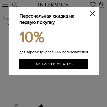
0
Персональная скидка на
Главная
Женщинам
/
первую покупку
Высокие кеды из замши с плетением и цепочками Punto Luce
/
10%
для зарегистрированных пользователей
ЗАРЕГИСТРИРОВАТЬСЯ