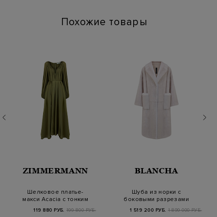
Длина по стельке (см): 26.5
Похожие товары
ZIMMERMANN
BLANCHA
Шелковое платье-
Шуба из норки с
макси Acacia с тонким
боковыми разрезами
поясом в тон
и широкими
119 880 РУБ.
199 800 РУБ.
1 519 200 РУБ.
1 899 000 РУБ.
лацканам…