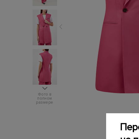
Фото в
полном
размере
Пер