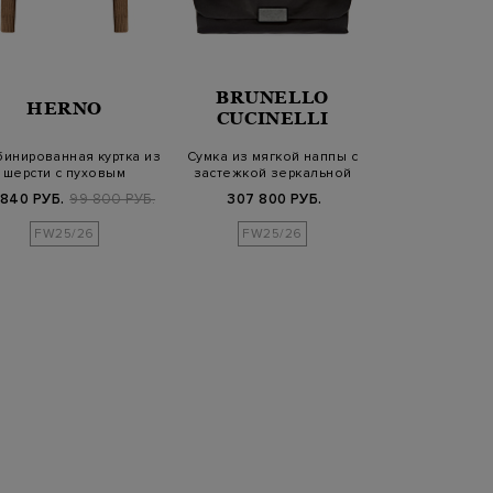
BRUNELLO
7 FOR
HERNO
CUCINELLI
MANK
инированная куртка из
Сумка из мягкой наппы с
Облегающие
шерсти с пуховым
застежкой зеркальной
Roxanne с ко
утеплителем
полировки
простро
 840 РУБ.
99 800 РУБ.
307 800 РУБ.
14 480 РУБ.
3
FW25/26
FW25/26