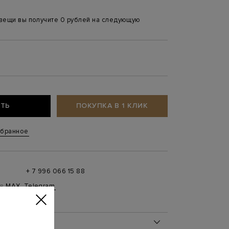
 вещи вы получите 0 рублей на следующую
ТЬ
ПОКУПКА В 1 КЛИК
збранное
+ 7 996 066 15 88
 в
MAX
,
Telegram
0 до 21:00)
ОБ ИЗДЕЛИИ