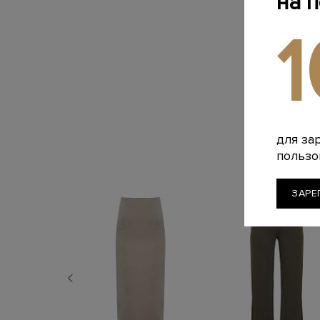
на 
для за
пользо
ЗАРЕ