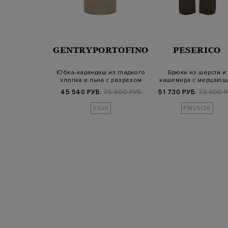
ERNO
GENTRYPORTOFINO
PESERICO
онкого шелка с
Юбка-карандаш из гладкого
Брюки из шерсти и
ым принтом
хлопка и льна с разрезом
кашемира с мерцающ
ing Ho…
на…
нитью ламе
Б.
44 800 РУБ.
45 540 РУБ.
75 900 РУБ.
51 730 РУБ.
73 900 Р
SS25
SS25
FW25/26