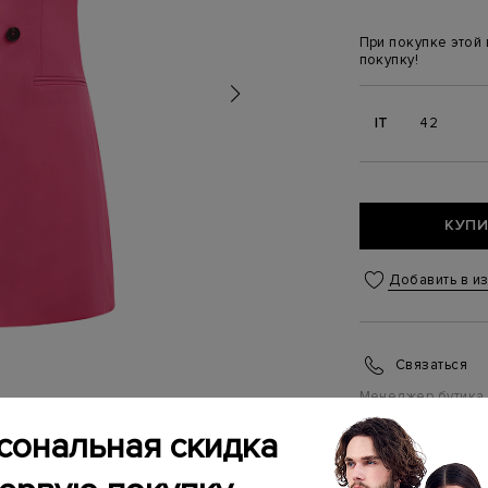
При покупке этой
покупку!
IT
42
КУПИ
Добавить в и
Связаться
Менеджер бутика
(ежедневно с 10:0
сональная скидка
ИНФОРМАЦИЯ 