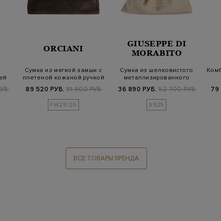
GIUSEPPE DI
ORCIANI
MORABITO
Сумка из мягкой замши с
Сумка из шелковистого
Комб
ей
плетеной кожаной ручкой
металлизированного
атласа со стр…
УБ.
89 520 РУБ.
111 900 РУБ.
36 890 РУБ.
52 700 РУБ.
79
FW25/26
SS25
ВСЕ ТОВАРЫ БРЕНДА