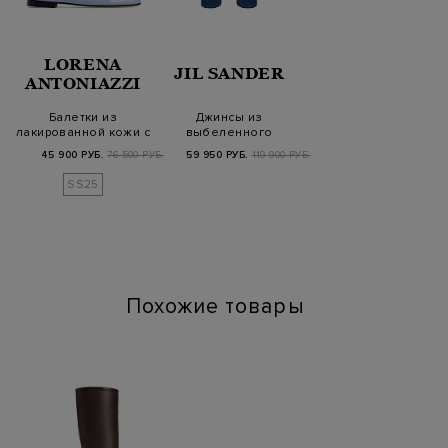
LORENA
JIL SANDER
ANTONIAZZI
Балетки из
Джинсы из
лакированной кожи с
выбеленного
трикотажной деталью
японского денима с
45 900 РУБ.
76 500 РУБ.
59 950 РУБ.
119 900 РУБ.
лам…
нашивкой на п…
SS25
Похожие товары