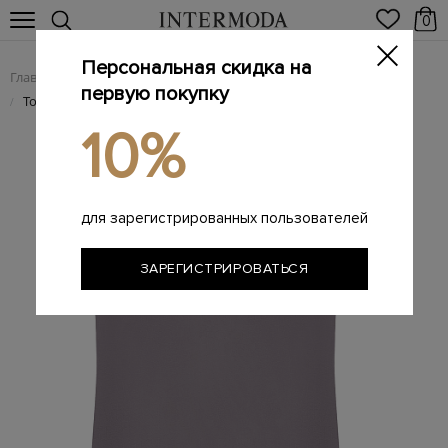
0
Персональная скидка на
Главная
Женщинам
/
первую покупку
Топ в бельевом стиле из тонкого жоржета
/
10%
для зарегистрированных пользователей
ЗАРЕГИСТРИРОВАТЬСЯ