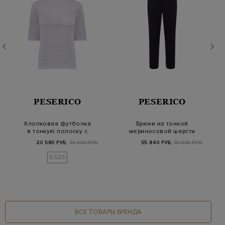
PESERICO
PESERICO
Хлопковая футболка
Брюки из тонкой
в тонкую полоску с
мериносовой шерсти
деталью Punto Lu…
Loro Piana с цепочк…
20 580 РУБ.
34 300 РУБ.
55 840 РУБ.
69 800 РУБ.
SS25
ВСЕ ТОВАРЫ БРЕНДА