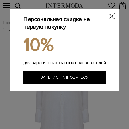
0
Персональная скидка на
Главная
Женщинам
/
первую покупку
Пляжное платье-рубашка из рами с боковыми разрезами
/
10%
для зарегистрированных пользователей
ЗАРЕГИСТРИРОВАТЬСЯ