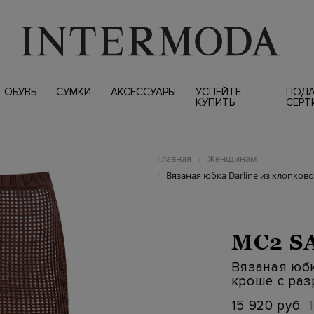
ОБУВЬ
СУМКИ
АКСЕССУАРЫ
УСПЕЙТЕ
ПОД
КУПИТЬ
СЕРТ
Главная
Женщинам
/
Вязаная юбка Darline из хлопков
/
MC2 S
Вязаная юбк
кроше с ра
15 920 руб.