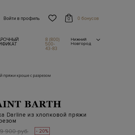
Войти в профиль
0 бонусов
0
АРОЧНЫЙ
8 (800)
Нижний
Новгород
ИФИКАТ
500-
43-83
ой пряжи кроше с разрезом
AINT BARTH
а Darline из хлопковой пряжи
зрезом
19 900 руб.
- 20%