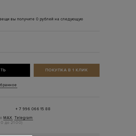
 вещи вы получите 0 рублей на следующую
ТЬ
ПОКУПКА В 1 КЛИК
збранное
+ 7 996 066 15 88
 в
MAX
,
Telegram
0 до 21:00)