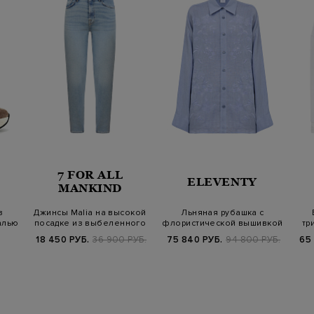
7 FOR ALL
ELEVENTY
MANKIND
з
Джинсы Malia на высокой
Льняная рубашка с
алью
посадке из выбеленного
флористической вышивкой
тр
денима…
в тон
18 450 РУБ.
36 900 РУБ.
75 840 РУБ.
94 800 РУБ.
65 