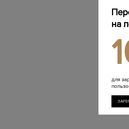
Пер
на 
для за
пользо
ЗАРЕ