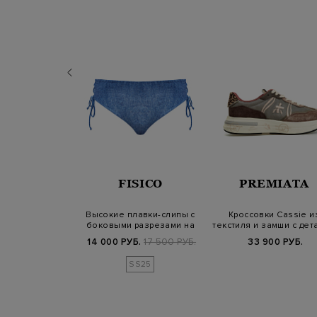
INT BARTH
FISICO
PREMIATA
ые плавки из
Высокие плавки-слипы с
Кроссовки Cassie и
ыстросохнущей
боковыми разрезами на
текстиля и замши с дет
и с на…
завязках
из меха…
Б.
8 900 РУБ.
14 000 РУБ.
17 500 РУБ.
33 900 РУБ.
SS25