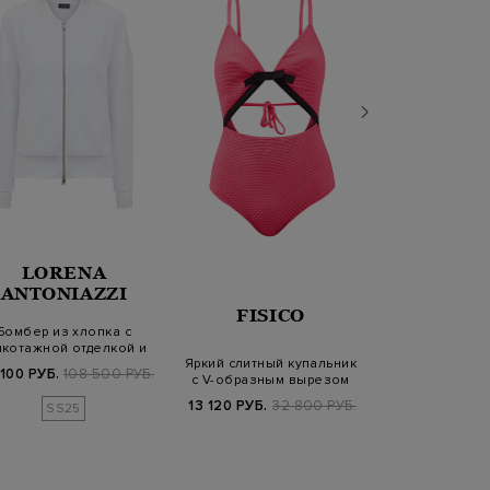
LORENA
FISI
ANTONIAZZI
FISICO
Бомбер из хлопка с
Лиф-бикини и
икотажной отделкой и
микрофи
Яркий слитный купальник
разрезами на…
ромбическим
100 РУБ.
108 500 РУБ.
9 760 РУБ.
2
с V-образным вырезом
и&nb…
13 120 РУБ.
32 800 РУБ.
SS25