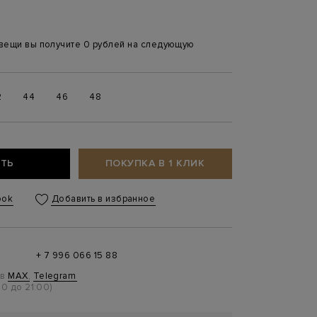
 вещи вы получите 0 рублей на следующую
2
44
46
48
ТЬ
ПОКУПКА В 1 КЛИК
ook
Добавить в избранное
+ 7 996 066 15 88
 в
MAX
,
Telegram
0 до 21:00)