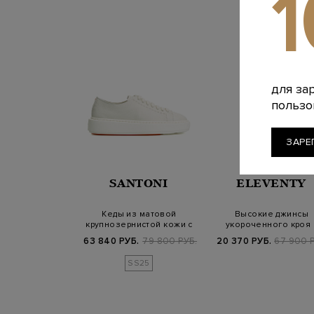
для за
пользо
ЗАРЕ
SANTONI
ELEVENTY
Кеды из матовой
Высокие джинсы
крупнозернистой кожи с
укороченного кроя 
декоративной ст…
фактурной простроч
63 840 РУБ.
79 800 РУБ.
20 370 РУБ.
67 900 Р
SS25