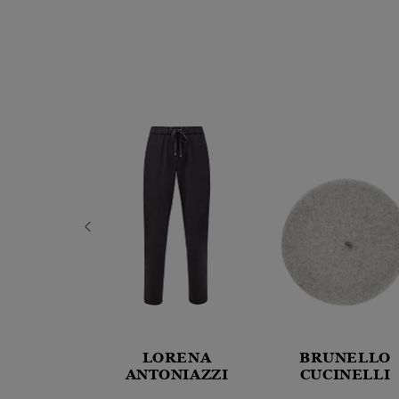
NELLO
LORENA
BRUNELLO
INELLI
ANTONIAZZI
CUCINELLI