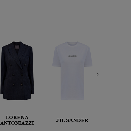
LORENA
LOR
JIL SANDER
ANTONIAZZI
ANTONI