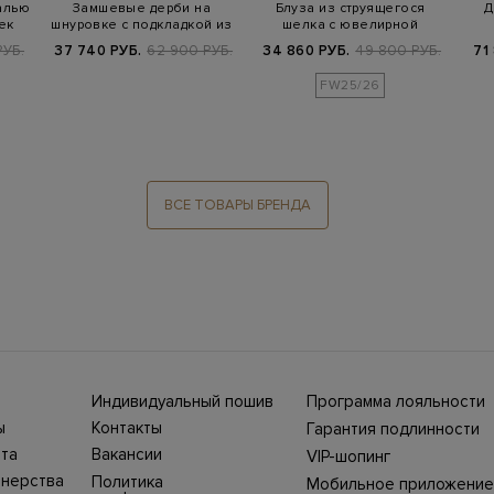
алью
Замшевые дерби на
Блуза из струящегося
Д
ек
шнуровке с подкладкой из
шелка с ювелирной
овечьего ме…
окантовкой Punt…
м
РУБ.
37 740 РУБ.
62 900 РУБ.
34 860 РУБ.
49 800 РУБ.
71
FW25/26
ВСЕ ТОВАРЫ БРЕНДА
Индивидуальный пошив
Программа лояльности
ны СНГ
Ежегодно в бутики
ы
Контакты
Гарантия подлинности
Stefano Ricci, Brioni,
ет-
Нижний Новгород, ул.
жбой
Canali приезжают
та
Вакансии
VIP-шопинг
Большая Покровская,
100%
представители Домов
ин
25. Телефон интернет-
моды, чтобы
тнерства
Политика
Мобильное приложение
уть
магазина 8 800 500
выполнить одежду и