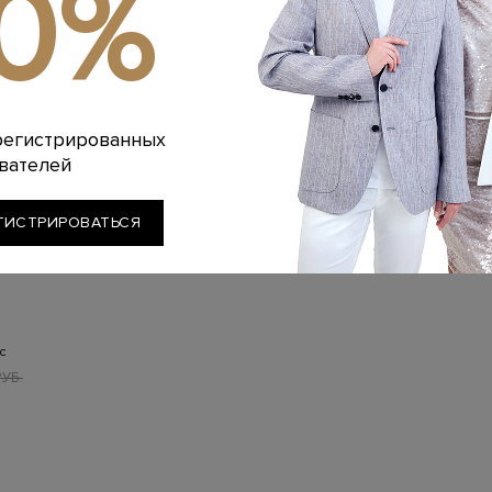
10%
регистрированных
вателей
ГИСТРИРОВАТЬСЯ
с
к…
УБ.