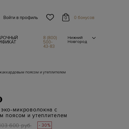
Войти в профиль
0 бонусов
0
АРОЧНЫЙ
8 (800)
Нижний
Новгород
ИФИКАТ
500-
43-83
 жаккардовым поясом и утеплителем
O
 эко-микроволокна с
м поясом и утеплителем
103 600 руб.
- 30%