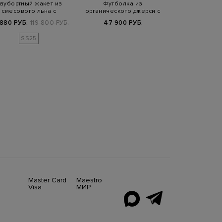
вубортный жакет из
Футболка из
Широкие б
смесового льна с
органического джерси с
лампасами из
иниатюрной симво…
контрастным логотип…
лам
 880 РУБ.
119 800 РУБ.
47 900 РУБ.
66 360 РУБ.
9
SS25
FW25/
Master Card
Maestro
Visa
МИР