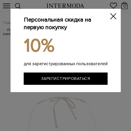
0
Персональная скидка на
Главная
Женщинам
/
первую покупку
Лиф-бикини из мерцающей ткани crinkle с контрастным
/
кантом
10%
для зарегистрированных пользователей
ЗАРЕГИСТРИРОВАТЬСЯ