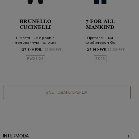
BRUNELLO
7 FOR ALL
CUCINELLI
MANKIND
Шерстяные брюки в
Приталенный
мелованную полоску
комбинезон Go
с деталью Мониль
Getter из лиоцелла
127 840 РУБ.
159 800 РУБ.
27 930 РУБ.
39 900 РУБ.
на пугови…
FW25/26
SS25
ВСЕ ТОВАРЫ БРЕНДА
INTERMODA