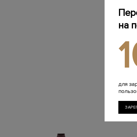
Пер
на 
для за
пользо
ЗАРЕ