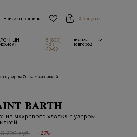
Войти в профиль
0 бонусов
0
АРОЧНЫЙ
8 (800)
Нижний
Новгород
ИФИКАТ
500-
43-83
а с узором Zebra и вышивкой
AINT BARTH
 из махрового хлопка с узором
шивкой
23 700 руб.
- 20%