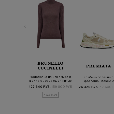
BRUNELLO
ERICO
PREMIATA
CUCINELLI
Водолазка из кашемира и
ьняной ткани в
Комбинированные
шелка с мерцающей нитью
 миниатюрными
кроссовки Mased с
ламе
йетк…
отделкой из канвас
127 840 РУБ.
159 800 РУБ.
Б.
73 700 РУБ.
26 320 РУБ.
37 600 Р
FW25/26