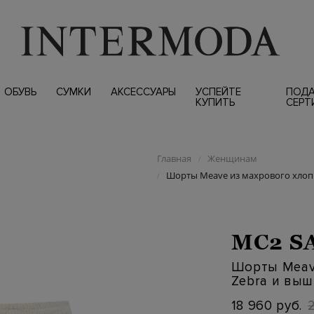
ОБУВЬ
СУМКИ
АКСЕССУАРЫ
УСПЕЙТЕ
ПОД
КУПИТЬ
СЕРТ
Главная
Женщинам
/
Шорты Meave из махрового хлопк
/
MC2 S
Шорты Meave
Zebra и вы
18 960 руб.