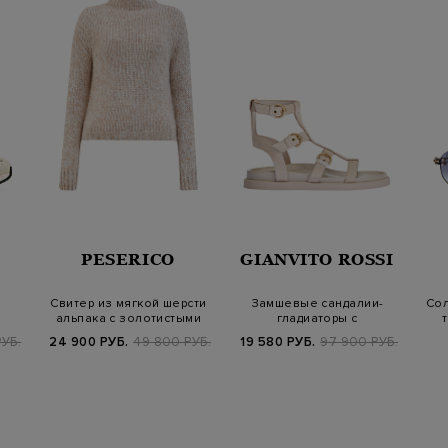
PESERICO
GIANVITO ROSSI
Свитер из мягкой шерсти
Замшевые сандалии-
Сол
альпака с золотистыми
гладиаторы с
а…
пайеткам…
анатомической стелькой
УБ.
24 900 РУБ.
49 800 РУБ.
19 580 РУБ.
97 900 РУБ.