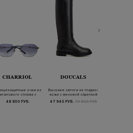
CHARRIOL
DOUCALS
YVES S
нцезащитные очки из
Высокие сапоги из гладкой
Стеганый п
титанового сплава с
кожи с меховой отделкой
отделкой воро
градиентным…
ягнен
48 800 РУБ.
47 940 РУБ.
79 900 РУБ.
124 110 РУБ.
1