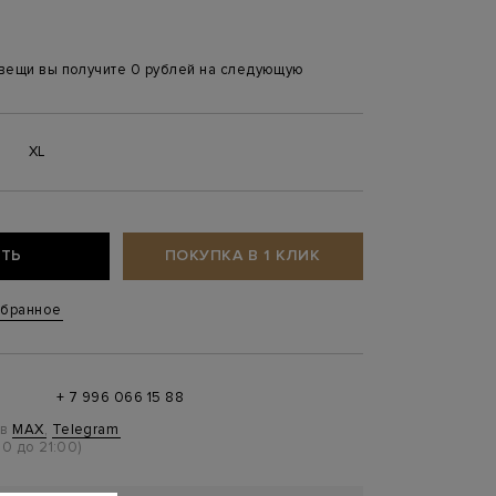
 вещи вы получите 0 рублей на следующую
XL
ТЬ
ПОКУПКА В 1 КЛИК
збранное
+ 7 996 066 15 88
 в
MAX
,
Telegram
0 до 21:00)