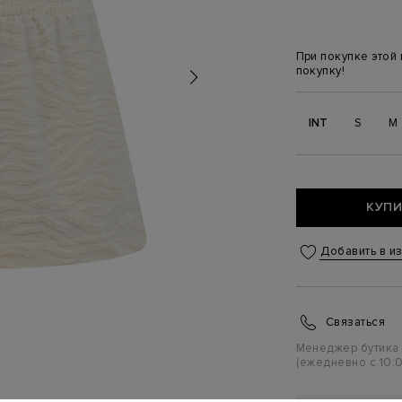
При покупке этой
покупку!
INT
S
M
КУПИ
Добавить в и
Связаться
Менеджер бутика
(ежедневно с 10:0