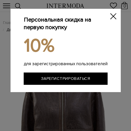
0
Персональная скидка на
Главная
Женщинам
/
первую покупку
Двусторонняя дубленка из лакированной кожи и овчины
/
10%
для зарегистрированных пользователей
ЗАРЕГИСТРИРОВАТЬСЯ