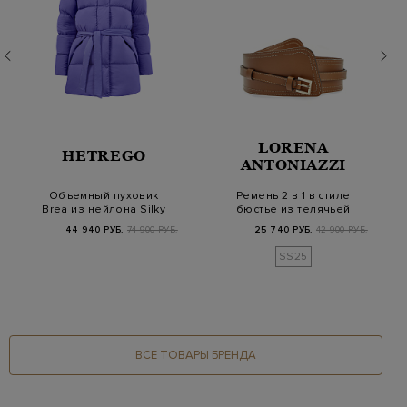
LORENA
HETREGO
ANTONIAZZI
Объемный пуховик
Ремень 2 в 1 в стиле
Brea из нейлона Silky
бюстье из телячьей
Dull с поясом в…
кожи с простро…
44 940 РУБ.
74 900 РУБ.
25 740 РУБ.
42 900 РУБ.
SS25
ВСЕ ТОВАРЫ БРЕНДА