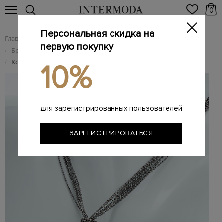
0
Персональная скидка на
Главная
Женщинам
Брендовые женские аксессуары
/
/
первую покупку
Брендовая женская бижутерия
/
Колье из каскадных латунных цепочек Punto Luce
/
10%
для зарегистрированных пользователей
ЗАРЕГИСТРИРОВАТЬСЯ