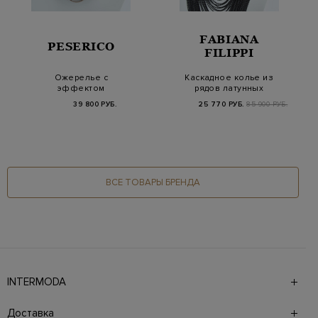
FABIANA
PESERICO
FILIPPI
Ожерелье с
Каскадное колье из
эффектом
рядов латунных
многослойности из
цепочек Punto Luce
39 800 РУБ.
25 770 РУБ.
85 900 РУБ.
цепочек и криста…
ВСЕ ТОВАРЫ БРЕНДА
INTERMODA
Галерея бутиков INTERMODA представляет более 60
брендов на 4 этажах в самом центре города. На сайте
Доставка