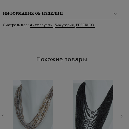
ИНФОРМАЦИЯ ОБ ИЗДЕЛИИ
Материал: латунь 100%
Смотреть все:
Аксессуары
,
Бижутерия
,
PESERICO
Стиль: Колье
Артикул: s35457c0 975
Похожие товары