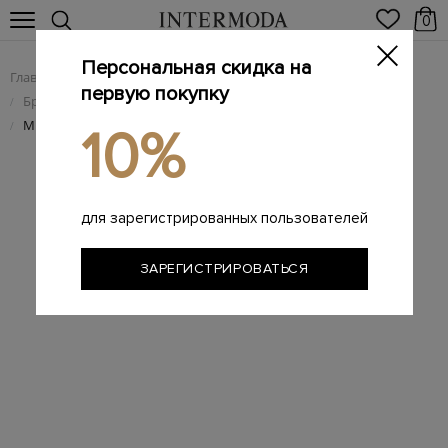
0
Персональная скидка на
Главная
Женщинам
Брендовые женские аксессуары
/
/
первую покупку
Брендовая женская бижутерия
/
Минималистичный браслет-манжета с матовым покрытием
/
10%
для зарегистрированных пользователей
ЗАРЕГИСТРИРОВАТЬСЯ