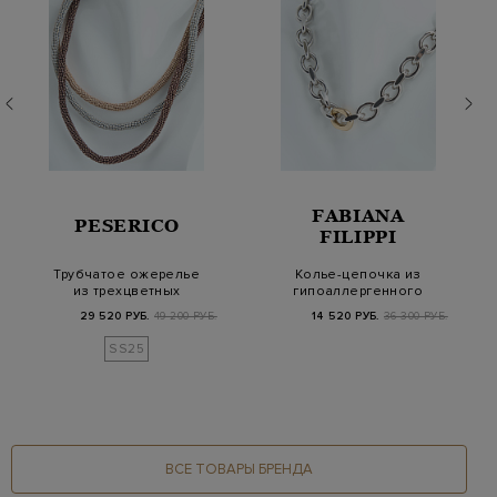
FABIANA
PESERICO
FILIPPI
Трубчатое ожерелье
Колье-цепочка из
из трехцветных
гипоаллергенного
цепочек Punto Luce
латунного сплава
29 520 РУБ.
49 200 РУБ.
14 520 РУБ.
36 300 РУБ.
SS25
ВСЕ ТОВАРЫ БРЕНДА