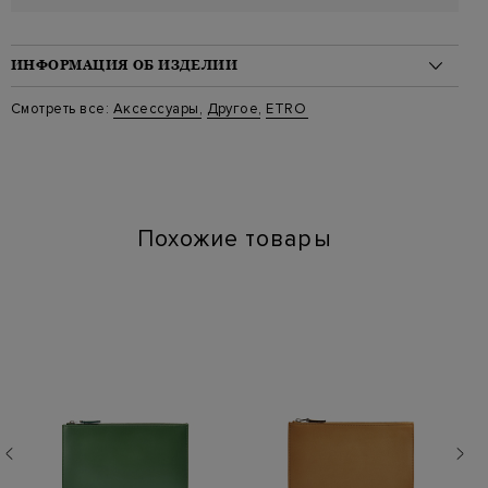
ИНФОРМАЦИЯ ОБ ИЗДЕЛИИ
Материал: полиэстер 100%
Смотреть все:
Аксессуары
,
Другое
,
ETRO
Стиль: Косметички
Цвет: Бордовый
Артикул: c01302 0019
Параметры изделия: 17,5x14x6 cm
Похожие товары