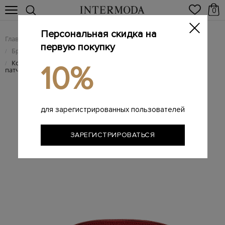
0
Персональная скидка на
Главная
Женщинам
Брендовые женские аксессуары
/
/
первую покупку
Брендовые женские аксессуары
/
Косметичка с флористическим принтом и брендированным
/
10%
патчем
для зарегистрированных пользователей
ЗАРЕГИСТРИРОВАТЬСЯ