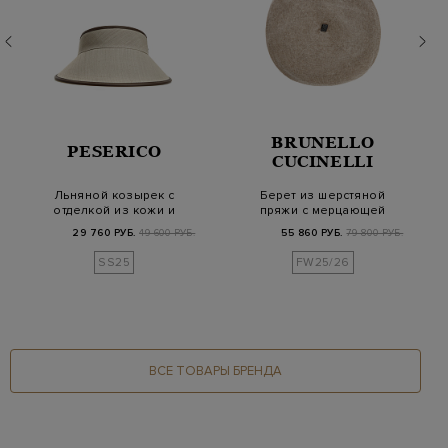
BRUNELLO
PESERICO
CUCINELLI
Льняной козырек с
Берет из шерстяной
отделкой из кожи и
пряжи с мерцающей
вышитым логотипом
деталью Мониль
29 760 РУБ.
49 600 РУБ.
55 860 РУБ.
79 800 РУБ.
SS25
FW25/26
ВСЕ ТОВАРЫ БРЕНДА