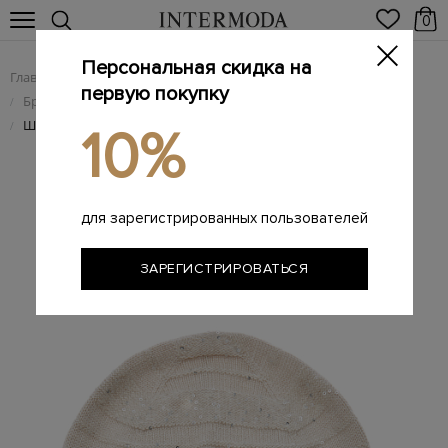
0
Персональная скидка на
Главная
Женщинам
Брендовые женские аксессуары
/
/
первую покупку
Брендовые женские головные уборы
/
Шапка из кашемировой пряжи с пайетками
/
10%
для зарегистрированных пользователей
ЗАРЕГИСТРИРОВАТЬСЯ