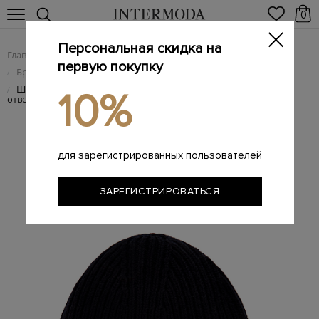
0
Персональная скидка на
Главная
Женщинам
Брендовые женские аксессуары
/
/
первую покупку
Брендовые женские головные уборы
/
Шерстяная шапка с контрастным макро-логотипом на
/
10%
отвороте
для зарегистрированных пользователей
ЗАРЕГИСТРИРОВАТЬСЯ