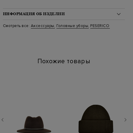
ИНФОРМАЦИЯ ОБ ИЗДЕЛИИ
Материал: рафия 95%, полиамид 5%
Смотреть все:
Аксессуары
,
Головные уборы
,
PESERICO
Стиль: Шляпы
Цвет: Коричневый
Артикул: s36192c0 945
Похожие товары