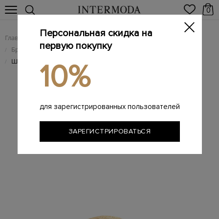
0
Персональная скидка на
Главная
Женщинам
Брендовые женские аксессуары
/
/
первую покупку
Брендовые женские головные уборы
/
Шляпа из рафии с мерцающей лентой и ювелирной вставкой
/
10%
для зарегистрированных пользователей
ЗАРЕГИСТРИРОВАТЬСЯ