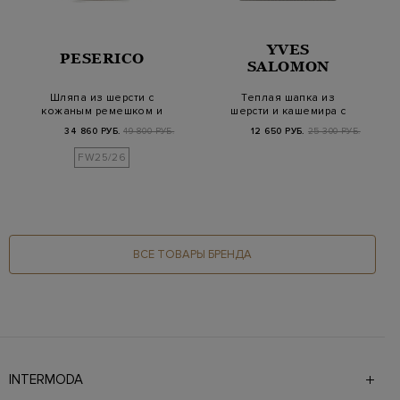
YVES
PESERICO
SALOMON
Шляпа из шерсти с
Теплая шапка из
кожаным ремешком и
шерсти и кашемира с
отделкой Punto Lu…
широким отворотом
34 860 РУБ.
49 800 РУБ.
12 650 РУБ.
25 300 РУБ.
FW25/26
ВСЕ ТОВАРЫ БРЕНДА
INTERMODA