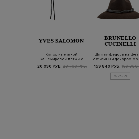
BRUNELLO
SALOMON
YVES SALOMON
CUCINELLI
з шерсти и
Капор из мягкой
Шляпа-федора из фет
актурной вязки
кашемировой пряжи с
объемным декором Мо
завязками
Б.
25 300 РУБ.
20 090 РУБ.
28 700 РУБ.
159 840 РУБ.
199 800 
FW25/26