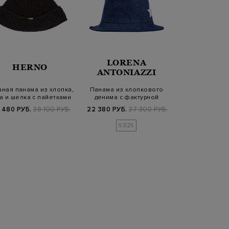
LORENA
BRUN
HERNO
ANTONIAZZI
CUCIN
ная панама из хлопка,
Панама из хлопкового
Шерстяной бере
а и шелка с пайетками
денима с фактурной
бургунди с дет
символикой бу…
 480 РУБ.
38 100 РУБ.
22 380 РУБ.
37 300 РУБ.
55 860 РУБ.
7
SS25
FW25/