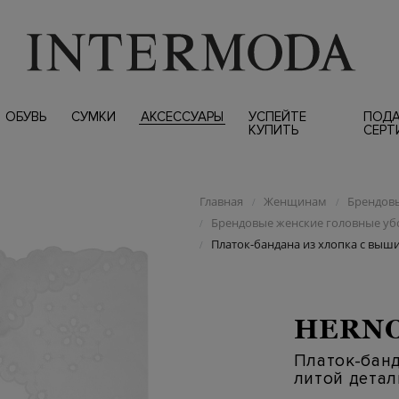
ОБУВЬ
СУМКИ
АКСЕССУАРЫ
УСПЕЙТЕ
ПОД
КУПИТЬ
СЕРТ
Главная
Женщинам
Брендовы
/
/
Брендовые женские головные у
/
Платок-бандана из хлопка с выш
/
HERN
Платок-банд
литой дета