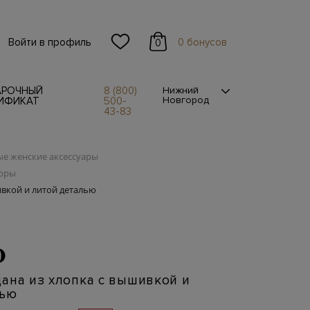
Войти в профиль
0 бонусов
0
АРОЧНЫЙ
8 (800)
Нижний
Новгород
ИФИКАТ
500-
43-83
е женские аксессуары
боры
ивкой и литой деталью
O
ана из хлопка с вышивкой и
лью