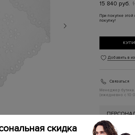
15 840 руб.
При покупке этой
покупку!
КУПИ
Добавить в и
Связаться
Менеджер бутика
(ежедневно с 10:0
ПЕРСОНАЛ
ПЕРВУЮ П
сональная скидка
Подробнее