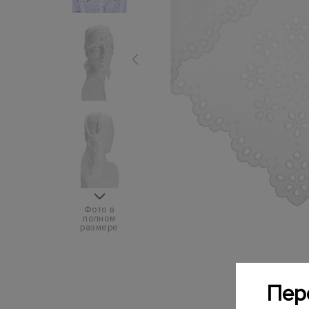
Фото в
полном
размере
Пер