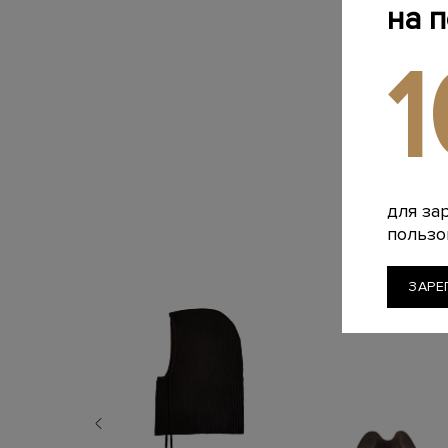
на 
для за
пользо
ЗАРЕ