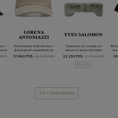
LORENA
YVES SALOMON
ANTONIAZZI
ра с
Хлопковая бейсболка с
Повязка на голову из
Вяза
ниль
фактурной нашивкой из
мягкого меха кролика
льн
пайеток
РУБ.
31 840 РУБ.
39 800 РУБ.
22 230 РУБ.
24 700 РУБ.
30
FW25/26
ВСЕ ТОВАРЫ БРЕНДА