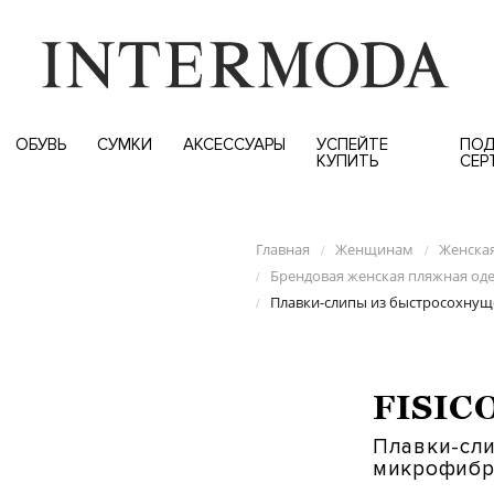
ОБУВЬ
СУМКИ
АКСЕССУАРЫ
УСПЕЙТЕ
ПОД
КУПИТЬ
СЕР
Главная
Женщинам
Женска
/
/
Брендовая женская пляжная од
/
Плавки-слипы из быстросохну
/
FISIC
Плавки-сл
микрофибр