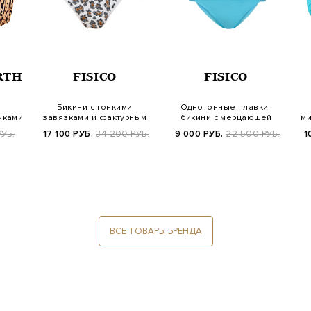
RTH
FISICO
FISICO
Бикини с тонкими
Однотонные плавки-
чками
завязками и фактурным
бикини с мерцающей
ми
 п…
узором из страз…
отделкой из страз…
РУБ.
17 100 РУБ.
34 200 РУБ.
9 000 РУБ.
22 500 РУБ.
1
ВСЕ ТОВАРЫ БРЕНДА