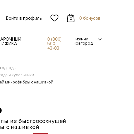
Войти в профиль
0 бонусов
0
АРОЧНЫЙ
8 (800)
Нижний
Новгород
ТИФИКАТ
500-
43-83
я одежда
ежда и купальники
щей микрофибры с нашивкой
O
ипы из быстросохнущей
ы с нашивкой