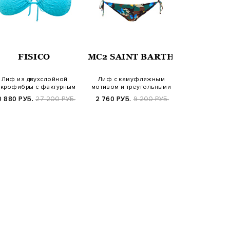
FISICO
MC2 SAINT BARTH
MC2 SAI
Лиф из двухслойной
Лиф с камуфляжным
Фактурный 
крофибры с фактурным
мотивом и треугольными
Judy Virgo
декором
чашечками
брет
0 880 РУБ.
27 200 РУБ.
2 760 РУБ.
9 200 РУБ.
6 050 РУБ.