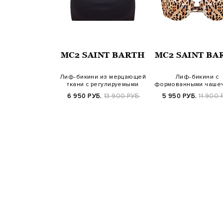
AINT BARTH
MC2 SAINT BARTH
MC2 SAINT BA
 плавки-брифы
Лиф-бикини из мерцающей
Лиф-бикини с
фактурным узором
ткани с регулируемыми
формованными чаше
в тон
бретелям…
и анималистичным
УБ.
10 300 РУБ.
6 950 РУБ.
13 900 РУБ.
5 950 РУБ.
11 900 
SS25