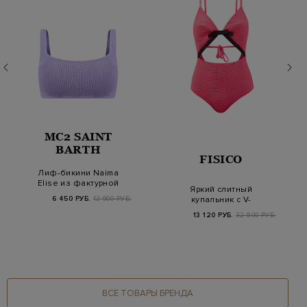
MC2 SAINT
BARTH
FISICO
Лиф-бикини Naima
Elise из фактурной
Яркий слитный
ткани с нитью ламе
купальник с V-
6 450 РУБ.
12 900 РУБ.
образным вырезом
13 120 РУБ.
32 800 РУБ.
и&nb…
ВСЕ ТОВАРЫ БРЕНДА