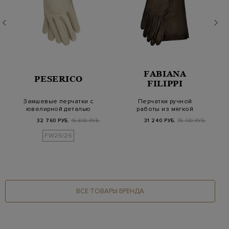
FABIANA
PESERICO
FILIPPI
Замшевые перчатки с
Перчатки ручной
ювелирной деталью
работы из мягкой
Punto Luce
кожи наппа
32 760 РУБ.
46 800 РУБ.
31 240 РУБ.
78 100 РУБ.
FW25/26
ВСЕ ТОВАРЫ БРЕНДА