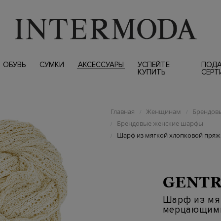
ОБУВЬ
СУМКИ
АКСЕССУАРЫ
УСПЕЙТЕ
ПОД
КУПИТЬ
СЕРТ
Главная
Женщинам
Брендовы
/
/
Брендовые женские шарфы
/
Шарф из мягкой хлопковой пря
/
GENTR
Шарф из мя
мерцающими