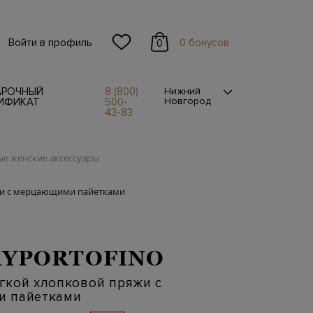
Войти в профиль
0 бонусов
0
АРОЧНЫЙ
8 (800)
Нижний
Новгород
ИФИКАТ
500-
43-83
е женские аксессуары
жи с мерцающими пайетками
YPORTOFINO
гкой хлопковой пряжи с
 пайетками