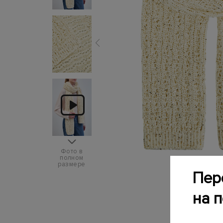
Фото в
полном
размере
Пер
на 