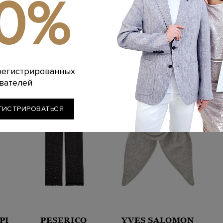
10%
Артикул: D411BR 
Параметры издел
Похожие товары
регистрированных
вателей
ГИСТРИРОВАТЬСЯ
PI
PESERICO
YVES SALOMON