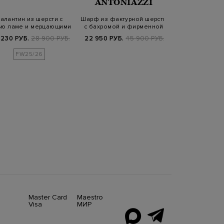
ANTONIAZZI
алантин из шерсти с
Шарф из фактурной шерсти
Палантин из
ью ламе и мерцающими
с бахромой и фирменной
струящегося
пайетками
деталь…
элегантны
 230 РУБ.
28 900 РУБ.
22 950 РУБ.
45 900 РУБ.
22 740 РУБ.
FW25/26
SS2
Master Card
Maestro
Visa
МИР