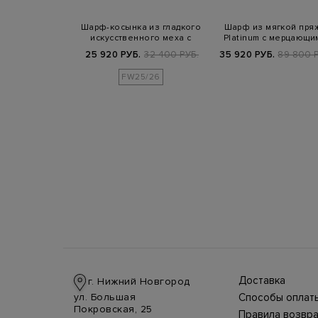
н из мягкой
Шарф-косынка из гладкого
Шарф из мягкой пря
ой шерсти с
искусственного меха с
Platinum с мерцающи
хромой
разрезо…
пайетками
Б.
89 500 РУБ.
25 920 РУБ.
32 400 РУБ.
35 920 РУБ.
89 800 Р
FW25/26
Доставка
г. Нижний Новгород
Доставка в стра
ул. Большая
Способы оплат
производится
Оплата в интерн
Покровская, 25
курьерской слу
Правила возвра
магазине