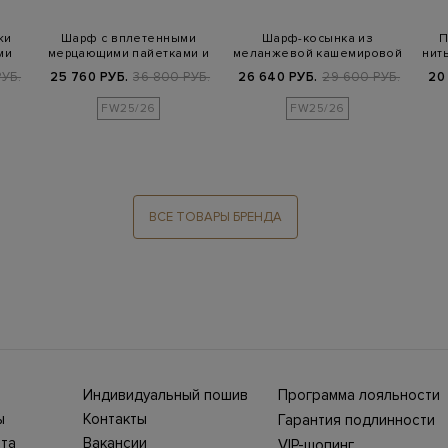
жи
Шарф с вплетенными
Шарф-косынка из
П
ми
мерцающими пайетками и
меланжевой кашемировой
нит
бахромой
пряжи
УБ.
25 760 РУБ.
36 800 РУБ.
26 640 РУБ.
29 600 РУБ.
20
FW25/26
FW25/26
ВСЕ ТОВАРЫ БРЕНДА
Индивидуальный пошив
Программа лояльности
ны СНГ
Ежегодно в бутики
ы
Контакты
Гарантия подлинности
Stefano Ricci, Brioni,
ет-
Нижний Новгород, ул.
жбой
Canali приезжают
та
Вакансии
VIP-шопинг
Большая Покровская,