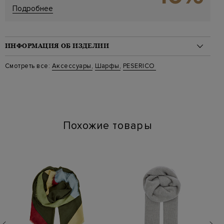
Подробнее
ИНФОРМАЦИЯ ОБ ИЗДЕЛИИ
Материал: вискоза 57%, хлопок 42%, полиэстер 1%
Смотреть все:
Аксессуары
,
Шарфы
,
PESERICO
Стиль: Палантины
Цвет: Коричневый
Артикул: a31541c0 cc789 949
Параметры изделия: 190х76
Похожие товары