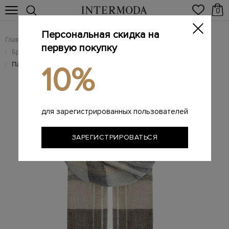
0
Персональная скидка на
Главная
Женщинам
Брендовые женские аксессуары
/
/
первую покупку
Брендовые женские шарфы
/
Палантин из вискозы и хлопка в клетку с нитью ламе
/
10%
для зарегистрированных пользователей
ЗАРЕГИСТРИРОВАТЬСЯ