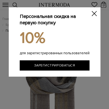
0
Персональная скидка на
Главная
Женщинам
Брендовые женские аксессуары
/
/
первую покупку
Брендовые женские шарфы
/
Палантин из смесовой шерсти в клетку с нитью ламе
/
10%
для зарегистрированных пользователей
ЗАРЕГИСТРИРОВАТЬСЯ