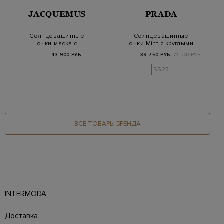
JACQUEMUS
PRADA
Солнцезащитные
Солнцезащитные
очки-маска с
очки Mint с круглыми
затемненными
безободковыми
43 900 РУБ.
39 750 РУБ.
79 500 РУБ.
линзами
линз…
SS25
ВСЕ ТОВАРЫ БРЕНДА
INTERMODA
Галерея бутиков INTERMODA представляет более 60
брендов на 4 этажах в самом центре города. На сайте
Доставка
также презентованы новинки с последних показов и