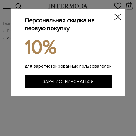
0
Персональная скидка на
Главная
Женщинам
Брендовые женские аксессуары
/
/
первую покупку
Брендовые женские солнцезащитные очки
/
очки Isabel Marant
/
10%
для зарегистрированных пользователей
ЗАРЕГИСТРИРОВАТЬСЯ