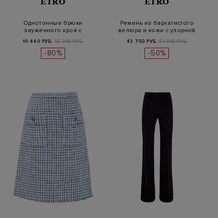
ETRO
ETRO
Однотонные брюки
Ремень из бархатистого
зауженного кроя с
велюра и кожи с узорной
прорезными карманам…
пряжкой
10 440 РУБ.
52 200 РУБ.
43 750 РУБ.
87 500 РУБ.
-80%
-50%