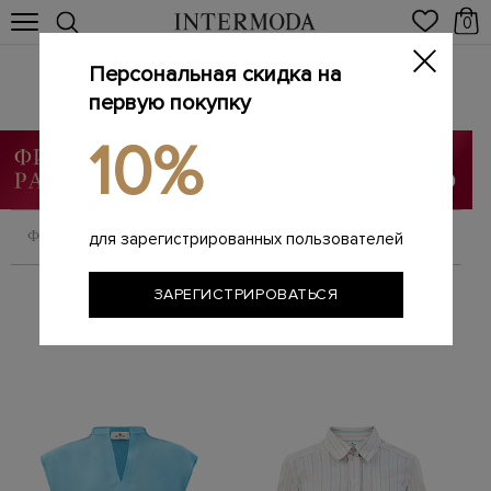
0
Персональная скидка на
ETRO
Главная
первую покупку
Женщинам
Бренды
ETRO
/
/
/
10%
ФИЛЬТРОВАТЬ
СОРТИРОВАТЬ
для зарегистрированных пользователей
ЗАРЕГИСТРИРОВАТЬСЯ