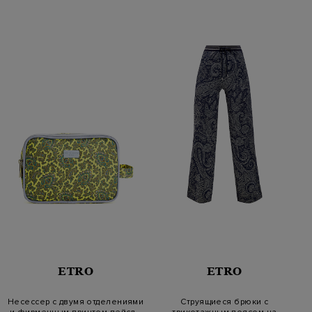
ETRO
ETRO
Несессер c двумя отделениями
Струящиеся брюки с