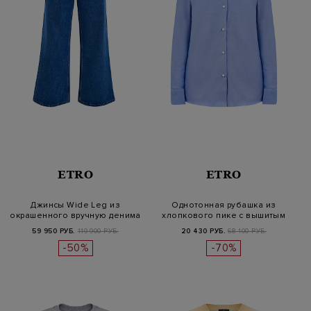
ETRO
ETRO
Джинсы Wide Leg из
Однотонная рубашка из
окрашенного вручную денима
хлопкового пике с вышитым
с кожано…
логоти…
59 950 РУБ.
119 900 РУБ.
20 430 РУБ.
68 100 РУБ.
-50%
-70%