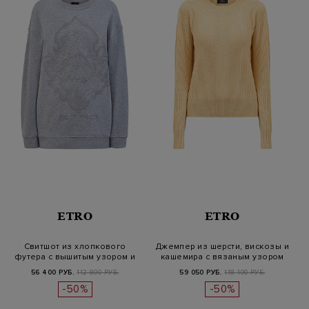
ETRO
ETRO
Свитшот из хлопкового
Джемпер из шерсти, вискозы и
футера с вышитым узором и
кашемира с вязаным узором
логоти…
56 400 РУБ.
112 800 РУБ.
59 050 РУБ.
118 100 РУБ.
-50%
-50%