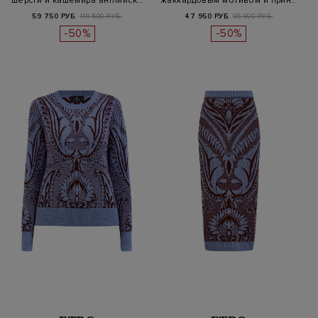
шерсти и кашемира английск…
жаккардовым мотивом и прин…
59 750 РУБ.
119 500 РУБ.
47 950 РУБ.
95 900 РУБ.
-50%
-50%