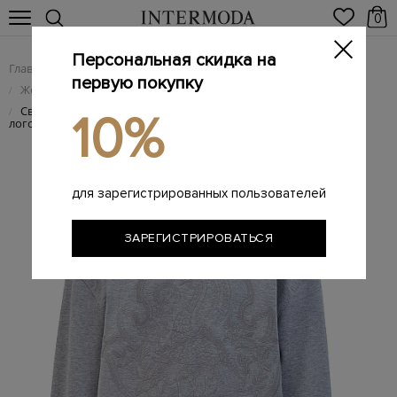
0
Персональная скидка на
Главная
Женщинам
Женская одежда
/
/
первую покупку
Женский трикотаж
/
Свитшот из хлопкового футера с вышитым узором и
/
10%
логотипом
для зарегистрированных пользователей
ЗАРЕГИСТРИРОВАТЬСЯ