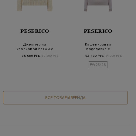
PESERICO
PESERICO
Джемпер из
Кашемировая
хлопковой пряжи с
водолазка с
вплетенными
волокнами шелка и
35 680 РУБ.
89 200 РУБ.
52 430 РУБ.
74 900 РУБ.
полупрозрачны…
деталью Punt…
FW25/26
ВСЕ ТОВАРЫ БРЕНДА