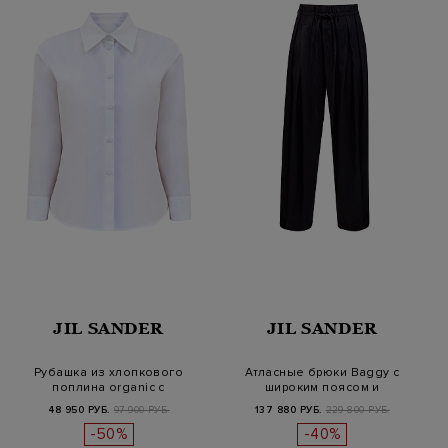
JIL SANDER
JIL SANDER
Рубашка из хлопкового
Атласные брюки Baggy с
поплина organic с
широким поясом и
укороченными р…
регулируемым н…
48 950 РУБ.
97 900 РУБ.
137 880 РУБ.
229 800 РУБ.
-50%
-40%