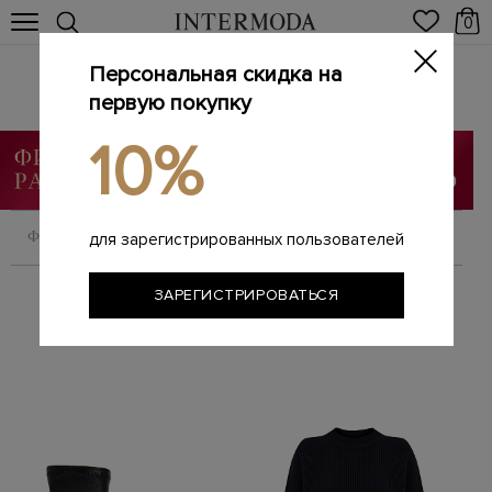
0
Персональная скидка на
JIL SANDER
Главная
первую покупку
Женщинам
Бренды
JIL SANDER
/
/
/
10%
ФИЛЬТРОВАТЬ
СОРТИРОВАТЬ
для зарегистрированных пользователей
ЗАРЕГИСТРИРОВАТЬСЯ