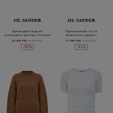
JIL SANDER
JIL SANDER
Брюки-джоггеры из
Приталенный топ из
хлопкового футера с поясом
вискозного крепа с
на кулиск…
удлиненными рука…
34 900 РУБ.
69 800 РУБ.
37 680 РУБ.
62 800 РУБ.
-50%
-40%