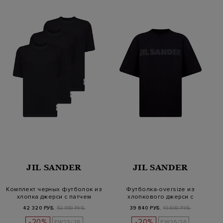
JIL SANDER
JIL SANDER
Комплект черных футболок из
Футболка-oversize из
хлопка джерси с патчем
хлопкового джерси с
логотипом
42 320 РУБ.
52 900 РУБ.
39 840 РУБ.
49 800 РУБ.
-20%
-20%
FW25/26
FW25/26