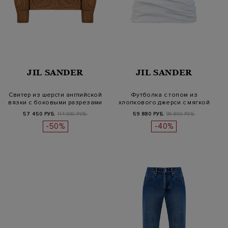
JIL SANDER
JIL SANDER
Свитер из шерсти английской
Футболка с топом из
вязки с боковыми разрезами
хлопкового джерси с мягкой
драпиро…
57 450 РУБ.
114 900 РУБ.
59 880 РУБ.
99 800 РУБ.
-50%
-40%