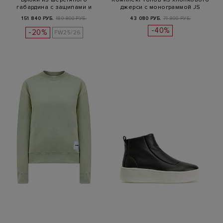
габардина с защипами и
джерси с монограммой JS
ремнем
151 840 РУБ.
189 800 РУБ.
43 080 РУБ.
71 800 РУБ.
-40%
-20%
FW25/26