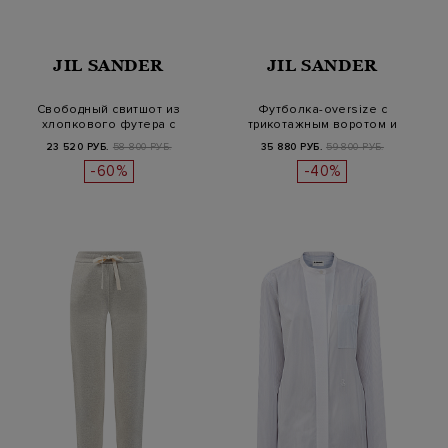
JIL SANDER
JIL SANDER
Свободный свитшот из
Футболка-oversize с
хлопкового футера с
трикотажным воротом и
нашивкой
принтом в то…
23 520 РУБ.
58 800 РУБ.
35 880 РУБ.
59 800 РУБ.
-60%
-40%