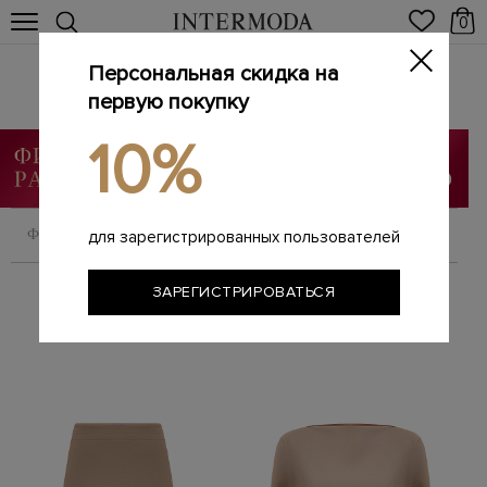
0
Персональная скидка на
JIL SANDER
Главная
первую покупку
Женщинам
Бренды
JIL SANDER
/
/
/
10%
ФИЛЬТРОВАТЬ
СОРТИРОВАТЬ
для зарегистрированных пользователей
ЗАРЕГИСТРИРОВАТЬСЯ