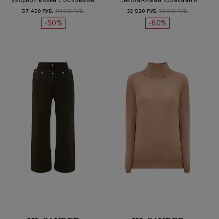
узорной вязки с боковыми
трикотажными кромками и
раз…
накладным…
57 450 РУБ.
114 900 РУБ.
33 520 РУБ.
83 800 РУБ.
-50%
-60%