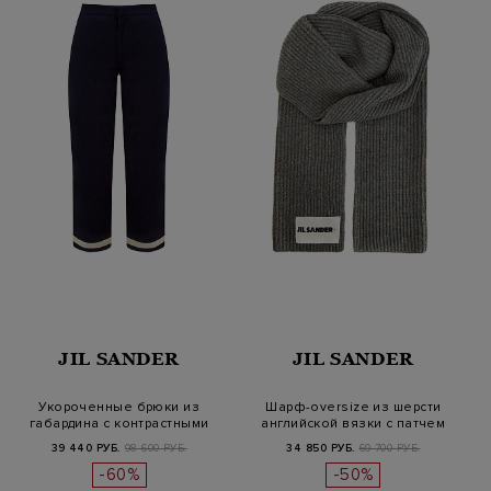
JIL SANDER
JIL SANDER
Укороченные брюки из
Шарф-oversize из шерсти
габардина с контрастными
английской вязки с патчем
завязкам…
39 440 РУБ.
98 600 РУБ.
34 850 РУБ.
69 700 РУБ.
-60%
-50%