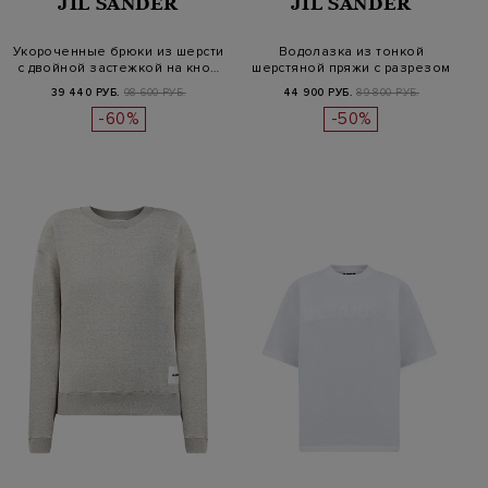
JIL SANDER
JIL SANDER
Укороченные брюки из шерсти
Водолазка из тонкой
с двойной застежкой на кно…
шерстяной пряжи с разрезом
на воро…
39 440 РУБ.
98 600 РУБ.
44 900 РУБ.
89 800 РУБ.
-60%
-50%