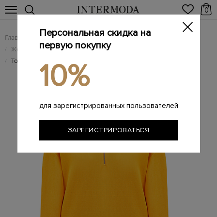
0
Персональная скидка на
Главная
Женщинам
Женская одежда
/
/
первую покупку
Женский трикотаж
/
Толстовка в спортивном стиле с воротом-стойкой на молнии
/
10%
для зарегистрированных пользователей
ЗАРЕГИСТРИРОВАТЬСЯ