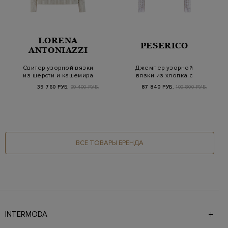
LORENA
PESERICO
ANTONIAZZI
Свитер узорной вязки
Джемпер узорной
из шерсти и кашемира
вязки из хлопка с
в полоску
двухцветными
39 760 РУБ.
99 400 РУБ.
87 840 РУБ.
109 800 РУБ.
пайетка…
ВСЕ ТОВАРЫ БРЕНДА
INTERMODA
Галерея бутиков INTERMODA представляет более 60