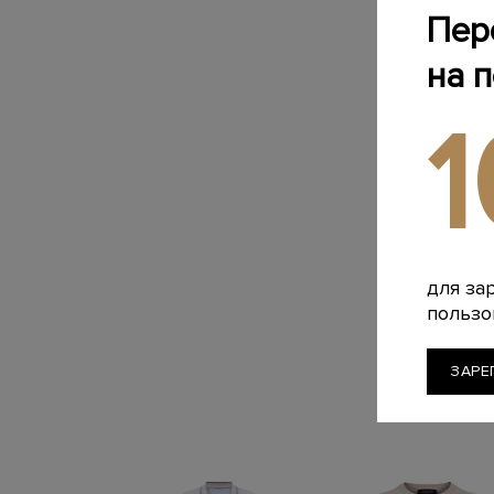
Пер
на 
для за
пользо
ЗАРЕ