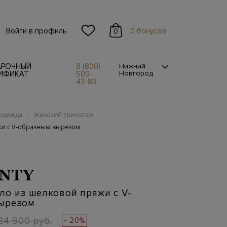
Войти в профиль
0 бонусов
0
АРОЧНЫЙ
8 (800)
Нижний
Новгород
ИФИКАТ
500-
43-83
одежда
Женский трикотаж
/
и с V-образным вырезом
NTY
ло из шелковой пряжи с V-
ырезом
84 900 руб.
- 20%