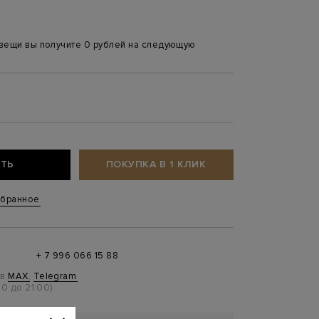
 вещи вы получите 0 рублей на следующую
ТЬ
ПОКУПКА В 1 КЛИК
збранное
+ 7 996 066 15 88
 в
MAX
,
Telegram
0 до 21:00)