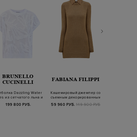
BRUNELLO
BRUN
FABIANA FILIPPI
CUCINELLI
CUCIN
болка Dazzling Water
Кашемировый джемпер со
Облегающий д
lies из сетчатого льна и
съемным декорированным
джерси с ю
хл…
воротом
окантовк
199 800 РУБ.
59 960 РУБ.
149 900 РУБ.
89 760 РУБ.
1