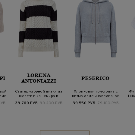
LORENA
PI
PESERICO
ANTONIAZZI
вой
Свитер узорной вязки из
Хлопковая толстовка с
Фут
вами
шерсти и кашемира в
нитью ламе и ювелирной
Lil
полоску
цепочкой…
УБ.
39 760 РУБ.
99 400 РУБ.
39 550 РУБ.
79 100 РУБ.