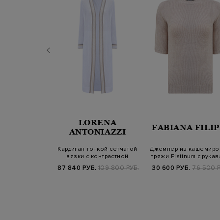
LORENA
ERICO
FABIANA FILIP
ANTONIAZZI
из хлопка и
Кардиган тонкой сетчатой
Джемпер из кашемиро
аме в полоску
вязки с контрастной
пряжи Platinum с рука
отделкой
½
Б.
56 800 РУБ.
87 840 РУБ.
109 800 РУБ.
30 600 РУБ.
76 500 Р