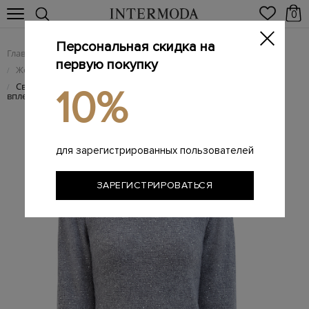
0
Персональная скидка на
Главная
Женщинам
Женская одежда
/
/
первую покупку
Женский трикотаж
/
Свитер из мягкой шерсти, кашемира и альпаки с
/
10%
вплетенными пайетками
для зарегистрированных пользователей
ЗАРЕГИСТРИРОВАТЬСЯ