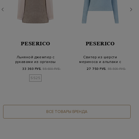
PESERICO
PESERICO
Льняной джемпер с
Свитер из шерсти
рукавами из органзы
мериноса и альпаки с
и микро-пайеткам…
мерцающей нитью…
33 360 РУБ.
55 600 РУБ.
27 750 РУБ.
55 500 РУБ.
SS25
ВСЕ ТОВАРЫ БРЕНДА