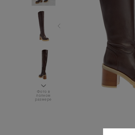
Фото в
полном
размере