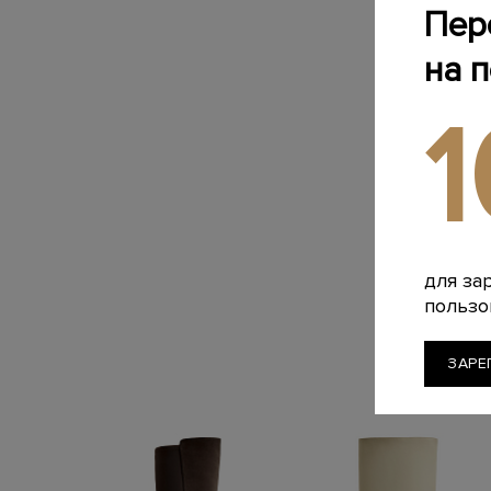
Пер
на 
для за
пользо
ЗАРЕ