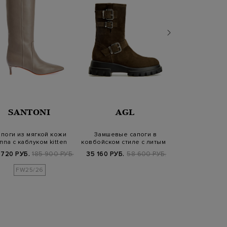
SANTONI
AGL
SANT
поги из мягкой кожи
Замшевые сапоги в
Сапоги в жоке
ппа с каблуком kitten
ковбойском стиле с литыми
из окрашенно
heel
пряжками
кожи 
 720 РУБ.
185 900 РУБ.
35 160 РУБ.
58 600 РУБ.
95 880 РУБ.
1
FW25/26