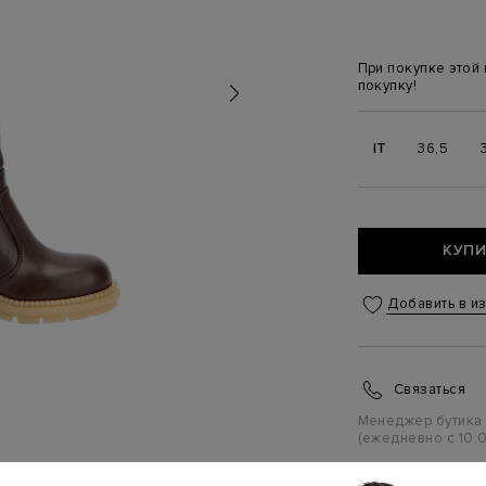
При покупке этой
покупку!
IT
36,5
КУПИ
Добавить в и
Связаться
Менеджер бутика
(ежедневно с 10:0