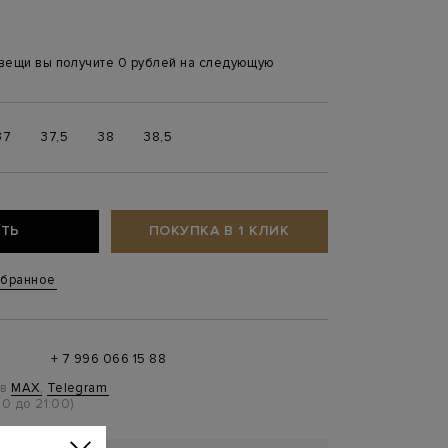
 вещи вы получите 0 рублей на следующую
37
37,5
38
38,5
ТЬ
ПОКУПКА В 1 КЛИК
збранное
+ 7 996 066 15 88
 в
MAX
,
Telegram
0 до 21:00)