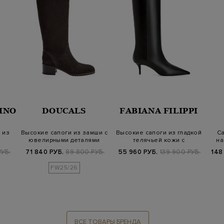
INO
DOUCALS
FABIANA FILIPPI
 из
Высокие сапоги из замши с
Высокие сапоги из гладкой
Са
ювелирными деталями
телячьей кожи с
на
заостренным…
РУБ.
71 840 РУБ.
89 800 РУБ.
55 960 РУБ.
139 900 РУБ.
148
FW25/26
ВСЕ ТОВАРЫ БРЕНДА