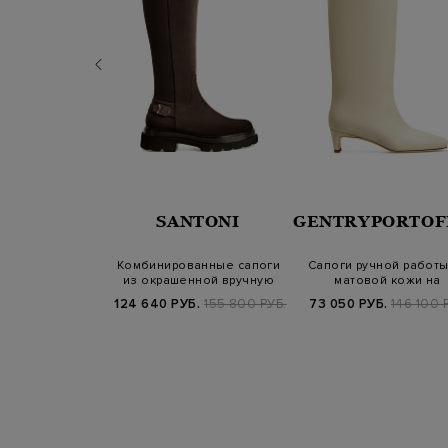
RENA
SANTONI
GENTRYPORTOF
NIAZZI
сапоги ручной
Комбинированные сапоги
Сапоги ручной работы
аблуком kitten
из окрашенной вручную
матовой кожи на
heel
замши и т…
устойчивом каб…
Б.
99 800 РУБ.
124 640 РУБ.
155 800 РУБ.
73 050 РУБ.
146 100 
25/26