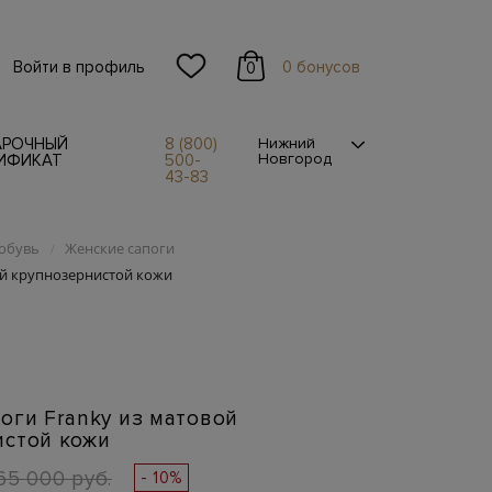
Войти в профиль
0 бонусов
0
АРОЧНЫЙ
8 (800)
Нижний
Новгород
ИФИКАТ
500-
43-83
обувь
Женские сапоги
/
ой крупнозернистой кожи
оги Franky из матовой
истой кожи
65 000 руб.
- 10%