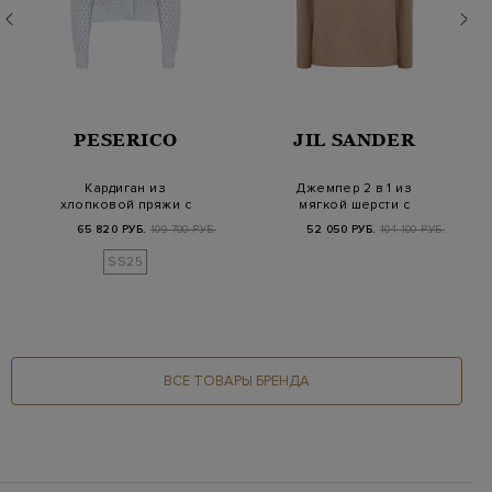
PESERICO
JIL SANDER
Кардиган из
Джемпер 2 в 1 из
хлопковой пряжи с
мягкой шерсти с
мерцающими микро-
разрезами на рукавах
65 820 РУБ.
109 700 РУБ.
52 050 РУБ.
104 100 РУБ.
пайетка…
SS25
ВСЕ ТОВАРЫ БРЕНДА