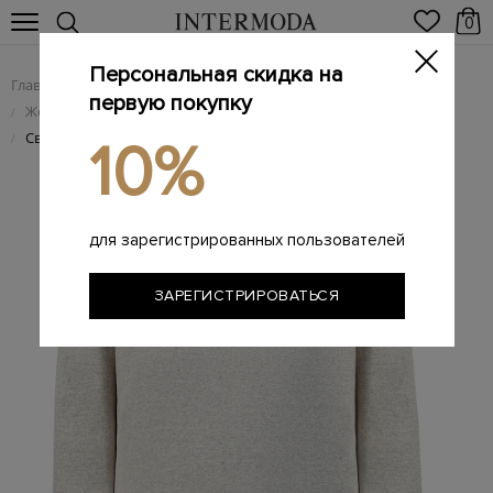
0
Персональная скидка на
Главная
Женщинам
Женская одежда
/
/
первую покупку
Женский трикотаж
/
Свободный свитшот из хлопкового футера с нашивкой
/
10%
для зарегистрированных пользователей
ЗАРЕГИСТРИРОВАТЬСЯ