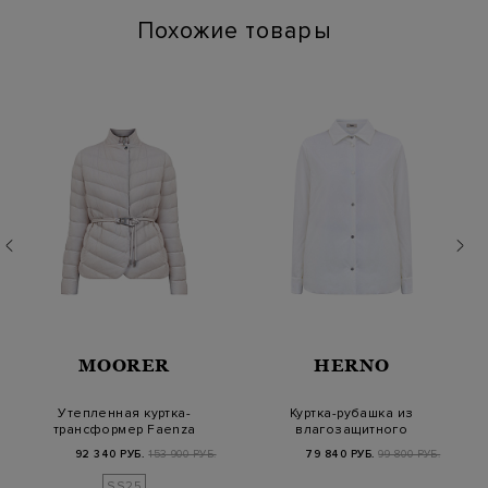
Похожие товары
MOORER
HERNO
Утепленная куртка-
Куртка-рубашка из
трансформер Faenza
влагозащитного
из стеганой тафты…
микроволокна с
92 340 РУБ.
153 900 РУБ.
79 840 РУБ.
99 800 РУБ.
литой…
SS25