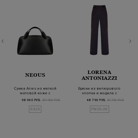
LORENA
NEOUS
ANTONIAZZI
Сумка Aries из мягкой
Брюки из велюрового
матовой кожи с
хлопка и модала с
замшевой деталью
кожаной деталью
98 940 РУБ.
164 900 РУБ.
48 790 РУБ.
69 700 РУБ.
SS25
FW25/26