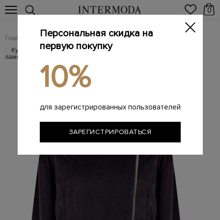
0
Персональная скидка на
Главная
Женщинам
Женская одежда
Женские куртки
/
/
/
первую покупку
Куртка с асимметричной застежкой и трикотажным воротом
/
ламе
10%
для зарегистрированных пользователей
ЗАРЕГИСТРИРОВАТЬСЯ