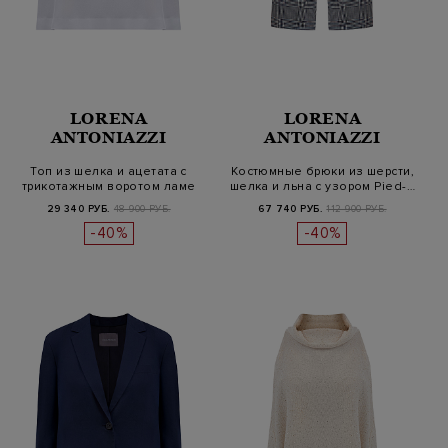
LORENA
LORENA
ANTONIAZZI
ANTONIAZZI
Топ из шелка и ацетата с
Костюмные брюки из шерсти,
трикотажным воротом ламе
шелка и льна с узором Pied-…
29 340 РУБ.
48 900 РУБ.
67 740 РУБ.
112 900 РУБ.
-40%
-40%