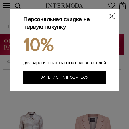
0
Персональная скидка на
LORENA ANTONIAZZI
Главная
первую покупку
Женщинам
Бренды
LORENA ANTONIAZZI
/
/
/
10%
ФИЛЬТРОВАТЬ
СОРТИРОВАТЬ
для зарегистрированных пользователей
ЗАРЕГИСТРИРОВАТЬСЯ