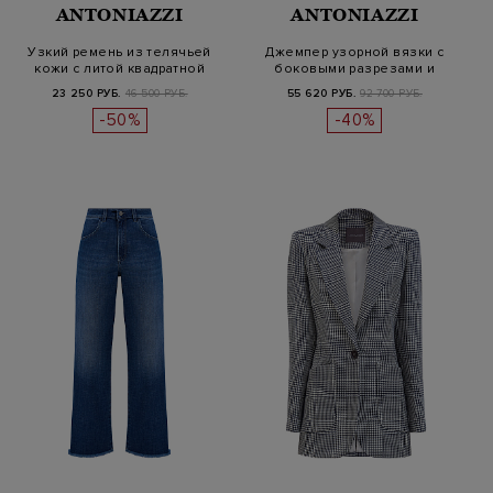
ANTONIAZZI
ANTONIAZZI
Узкий ремень из телячьей
Джемпер узорной вязки с
кожи с литой квадратной
боковыми разрезами и
пряжк…
пайетками
23 250 РУБ.
46 500 РУБ.
55 620 РУБ.
92 700 РУБ.
-50%
-40%