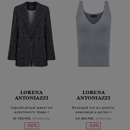
LORENA
LORENA
ANTONIAZZI
ANTONIAZZI
Однобортный жакет из
Вязаный топ из шерсти,
шерстяного твида с
кашемира и шелка с
шевронным узор…
мерцающими п…
93 750 РУБ.
187 500 РУБ.
24 900 РУБ.
49 800 РУБ.
-50%
-50%