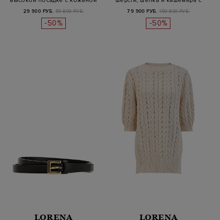
высокой посадке с кожаной
шерсти, шелка и кашемира с
нашив…
пайе…
29 900 РУБ.
59 800 РУБ.
79 900 РУБ.
159 800 РУБ.
-50%
-50%
LORENA
LORENA