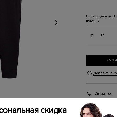
При покупке этой
покупку!
IT
38
КУПИ
Добавить в и
Связаться
Менеджер бутика
(ежедневно с 10:0
сональная скидка