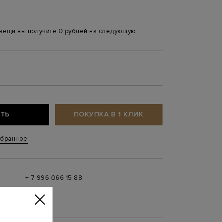
 вещи вы получите 0 рублей на следующую
ТЬ
ПОКУПКА В 1 КЛИК
збранное
+ 7 996 066 15 88
 в
MAX
,
Telegram
0 до 21:00)