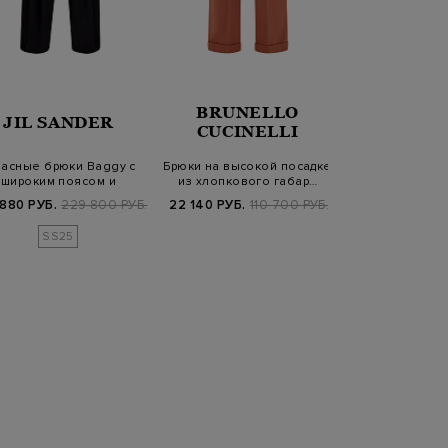
BRUNELLO
JIL SANDER
GRAN S
CUCINELLI
ласные брюки Baggy с
Брюки на высокой посадке
Свободные 
широким поясом и
из хлопкового габар…
льняной т
регулируемым н…
эластичным
 880 РУБ.
229 800 РУБ.
22 140 РУБ.
110 700 РУБ.
6 940 РУБ.
3
SS25