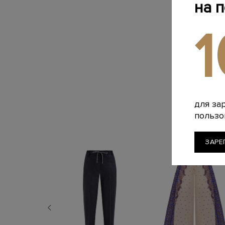
на 
для за
пользо
ЗАРЕ