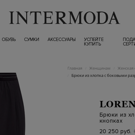
ОБУВЬ
СУМКИ
АКСЕССУАРЫ
УСПЕЙТЕ
ПОД
КУПИТЬ
СЕРТ
Главная
Женщинам
Женская 
/
/
Брюки из хлопка с боковыми раз
/
LOREN
Брюки из хл
кнопках
20 250 руб.