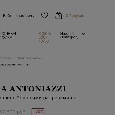
Войти в профиль
0 бонусов
0
АРОЧНЫЙ
8 (800)
Нижний
Новгород
ИФИКАТ
500-
43-83
одежда
Женские брюки
/
резами на кнопках
A ANTONIAZZI
опка с боковыми разрезами на
67 500 руб.
- 70%