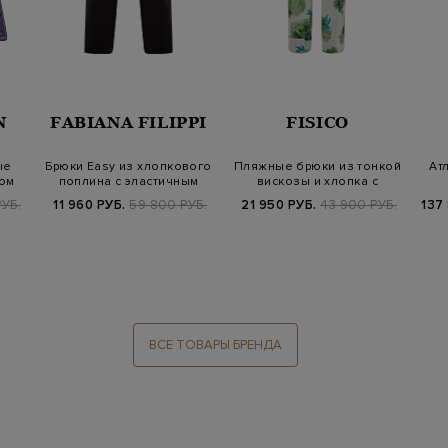
N
FABIANA FILIPPI
FISICO
ые
Брюки Easy из хлопкового
Пляжные брюки из тонкой
Ат
том
поплина с эластичным
вискозы и хлопка с
поясом
принтом
УБ.
11 960 РУБ.
59 800 РУБ.
21 950 РУБ.
43 900 РУБ.
137
ВСЕ ТОВАРЫ БРЕНДА