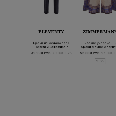
ERICO
ELEVENTY
ZIMMERMAN
из флиса с
Брюки из меланжевой
Широкие укороченн
 нитью ламе и
шерсти и кашемира с
брюки Maxine с прин
очками
поясом на кули…
Purple Pais…
Б.
69 900 РУБ.
39 900 РУБ.
79 800 РУБ.
56 880 РУБ.
94 800 Р
SS25