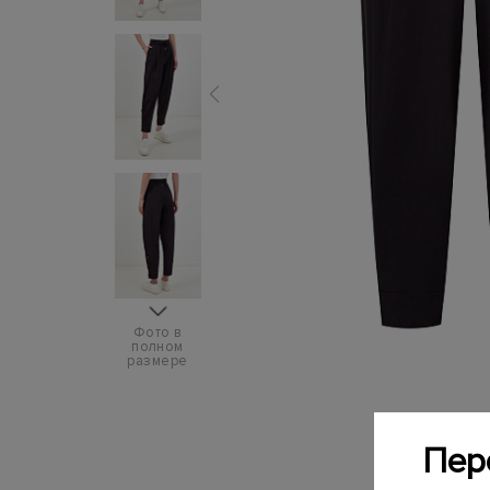
Фото в
полном
размере
Пер