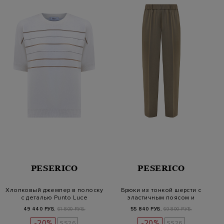
PESERICO
PESERICO
Хлопковый джемпер в полоску
Брюки из тонкой шерсти с
с деталью Punto Luce
эластичным поясом и
цепочками
49 440 РУБ.
61 800 РУБ.
55 840 РУБ.
69 800 РУБ.
-20%
-20%
SS26
SS26