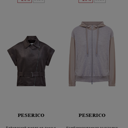
PESERICO
PESERICO
Байкерский жилет из льна и
Комбинированная толстовка