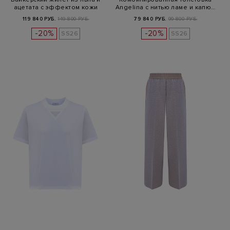
ацетата с эффектом кожи
Angelina с нитью ламе и капю…
119 840 РУБ.
149 800 РУБ.
79 840 РУБ.
99 800 РУБ.
-20%
-20%
SS26
SS26