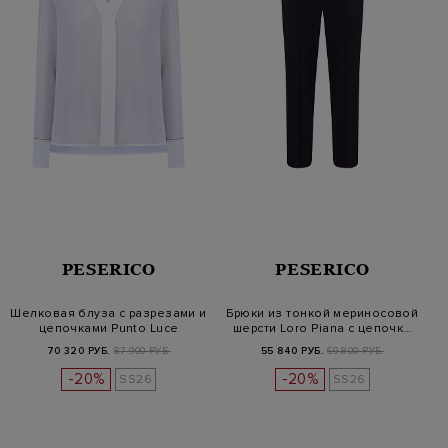
PESERICO
PESERICO
Шелковая блуза с разрезами и
Брюки из тонкой мериносовой
цепочками Punto Luce
шерсти Loro Piana с цепочк…
70 320 РУБ.
87 900 РУБ.
55 840 РУБ.
69 800 РУБ.
-20%
-20%
SS26
SS26