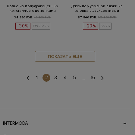
Колье из полудрагоценных
Джемпер узорной вязки из
кристаллов с цепочками
хлопка с двухцветными
Punto…
пайетка…
34 860 РУБ.
49 800 РУБ.
87 840 РУБ.
109 800 РУБ.
-30%
-20%
FW25/26
SS26
ПОКАЗАТЬ ЕЩЕ
(current)
1
2
3
4
5
...
16
INTERMODA
Галерея бутиков INTERMODA представляет более 60
брендов на 4 этажах в самом центре города. На сайте