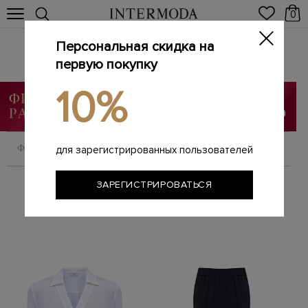
0
Персональная скидка на
PESERICO
Главная
первую покупку
Женщинам
Бренды
PESERICO
/
/
/
10%
ФИЛЬТРОВАТЬ
СОРТИРОВАТЬ
для зарегистрированных пользователей
ЗАРЕГИСТРИРОВАТЬСЯ