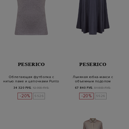
PESERICO
PESERICO
Облегающая футболка с
Льняная юбка-макси с
нитью ламе и цепочками Punto
объемным подолом
Luc…
34 320 РУБ.
42 900 РУБ.
67 840 РУБ.
84 800 РУБ.
-20%
-20%
SS26
SS26