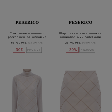
PESERICO
PESERICO
Трикотажное платье с
Шарф из шерсти и хлопка с
расклешенной юбкой из
миниатюрными пайетками
вискозного…
86 730 РУБ.
123 900 РУБ.
25 760 РУБ.
36 800 РУБ.
-30%
-30%
FW25/26
FW25/26