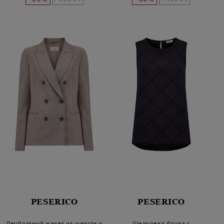
PESERICO
PESERICO
Двубортный жакет из шерсти и
Шелковая блуза с