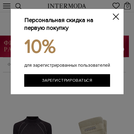
0
Персональная скидка на
PESERICO
Главная
первую покупку
Женщинам
Бренды
PESERICO
/
/
/
10%
ФИЛЬТРОВАТЬ
СОРТИРОВАТЬ
для зарегистрированных пользователей
ЗАРЕГИСТРИРОВАТЬСЯ