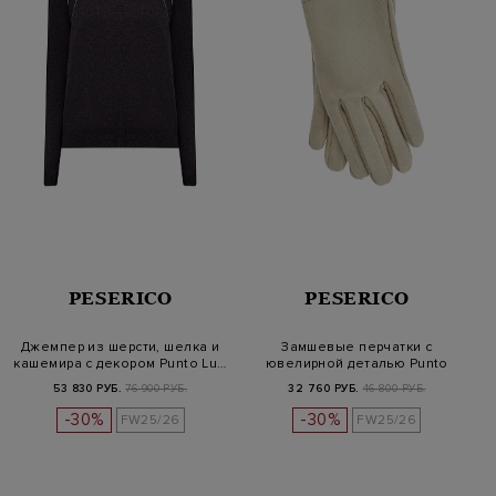
PESERICO
PESERICO
Джемпер из шерсти, шелка и
Замшевые перчатки с
кашемира с декором Punto Lu…
ювелирной деталью Punto
Luce
53 830 РУБ.
76 900 РУБ.
32 760 РУБ.
46 800 РУБ.
-30%
-30%
FW25/26
FW25/26