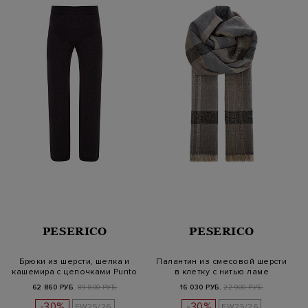
PESERICO
PESERICO
Брюки из шерсти, шелка и
Палантин из смесовой шерсти
кашемира с цепочками Punto
в клетку с нитью ламе
Lu…
62 860 РУБ.
89 800 РУБ.
16 030 РУБ.
22 900 РУБ.
-30%
-30%
FW25/26
FW25/26