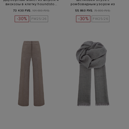
вискозы в клетку houndsto…
ромбовидным узором из
мерцающих бусин
73 430 РУБ.
104 900 РУБ.
55 860 РУБ.
79 800 РУБ.
-30%
-30%
FW25/26
FW25/26