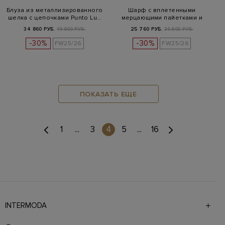
Блуза из металлизированного
Шарф с вплетенными
шелка с цепочками Punto Lu…
мерцающими пайетками и
бахромой
34 860 РУБ.
49 800 РУБ.
25 760 РУБ.
36 800 РУБ.
-30%
-30%
FW25/26
FW25/26
ПОКАЗАТЬ ЕЩЕ
(current)
1
...
3
4
5
...
16
INTERMODA
Галерея бутиков INTERMODA представляет более 60
брендов на 4 этажах в самом центре города. На сайте