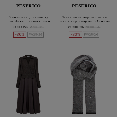
PESERICO
PESERICO
Брюки-палаццо в клетку
Палантин из шерсти с нитью
houndstooth из вискозы и
ламе и мерцающими пайетками
шерсти
50 330 РУБ.
71 900 РУБ.
20 230 РУБ.
28 900 РУБ.
-30%
-30%
FW25/26
FW25/26