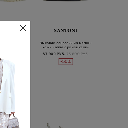
NTONI
SANTONI
-дезерты из
Высокие сандалии из мягкой
 замши с меховой
кожи наппа с ремешками-
делко…
велк…
Б.
89 900 РУБ.
37 900 РУБ.
75 800 РУБ.
-40%
-50%