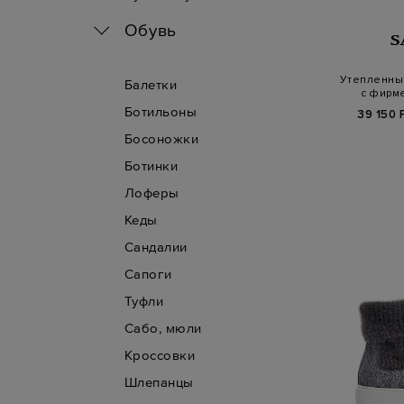
Обувь
S
Утепленны
Балетки
с фирм
Ботильоны
39 150 
Босоножки
Ботинки
Лоферы
Кеды
Сандалии
Сапоги
Туфли
Сабо, мюли
Кроссовки
Шлепанцы