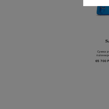
S
Сумка р
патинир
65 700 