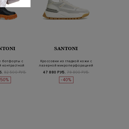
NTONI
SANTONI
 ботфорты с
Кроссовки из гладкой кожи с
 контрастной
лазерной микроперфорацией
дошвой
Б.
82 500 РУБ.
47 880 РУБ.
79 800 РУБ.
-50%
-40%