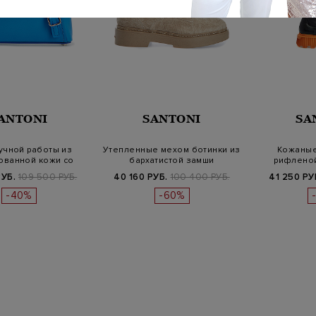
ANTONI
SANTONI
SA
учной работы из
Утепленные мехом ботинки из
Кожаные
ованной кожи со
бархатистой замши
рифленой
съемным…
по
РУБ.
109 500 РУБ.
40 160 РУБ.
100 400 РУБ.
41 250 РУ
-40%
-60%