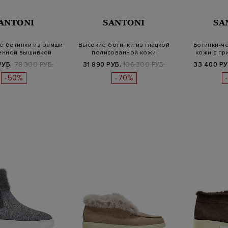
ANTONI
SANTONI
SA
е ботинки из замши
Высокие ботинки из гладкой
Ботинки-че
енной вышивкой
полированной кожи
кожи с пр
РУБ.
78 300 РУБ.
31 890 РУБ.
106 300 РУБ.
33 400 РУ
-50%
-70%