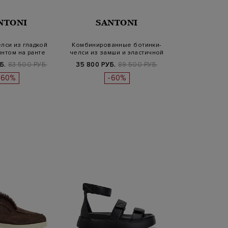
NTONI
SANTONI
лси из гладкой
Комбинированные ботинки-
интом на ранте
челси из замши и эластичной
пр…
Б.
83 500 РУБ.
35 800 РУБ.
89 500 РУБ.
-60%
-60%