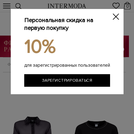
0
Персональная скидка на
Женские блузы
Главная
первую покупку
Женщинам
Одежда
Блузы
/
/
/
10%
ФИЛЬТРОВАТЬ
СОРТИРОВАТЬ
для зарегистрированных пользователей
ЗАРЕГИСТРИРОВАТЬСЯ