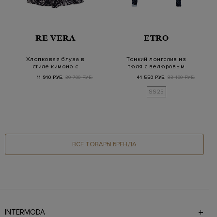
RE VERA
ETRO
Хлопковая блуза в
Тонкий лонгслив из
стиле кимоно с
тюля с велюровым
вышивкой на поясе
мотивом Frog и лог…
11 910 РУБ.
39 700 РУБ.
41 550 РУБ.
83 100 РУБ.
SS25
ВСЕ ТОВАРЫ БРЕНДА
INTERMODA