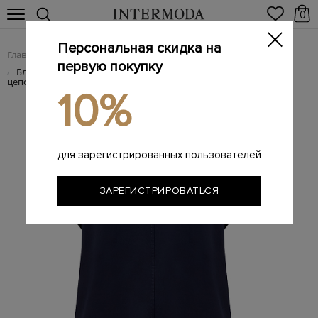
0
Персональная скидка на
Главная
Женщинам
Женская одежда
Женские блузы
/
/
/
первую покупку
Блуза из струящейся атласной ткани Sablé с ювелирной
/
цепочкой
10%
для зарегистрированных пользователей
ЗАРЕГИСТРИРОВАТЬСЯ