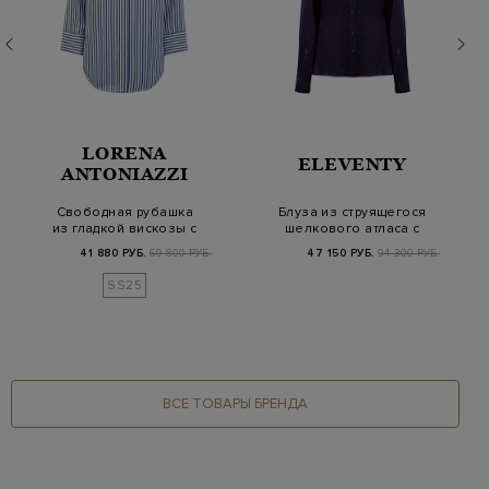
LORENA
ELEVENTY
ANTONIAZZI
Свободная рубашка
Блуза из струящегося
из гладкой вискозы с
шелкового атласа с
принтом в полос…
французским во…
41 880 РУБ.
69 800 РУБ.
47 150 РУБ.
94 300 РУБ.
SS25
ВСЕ ТОВАРЫ БРЕНДА