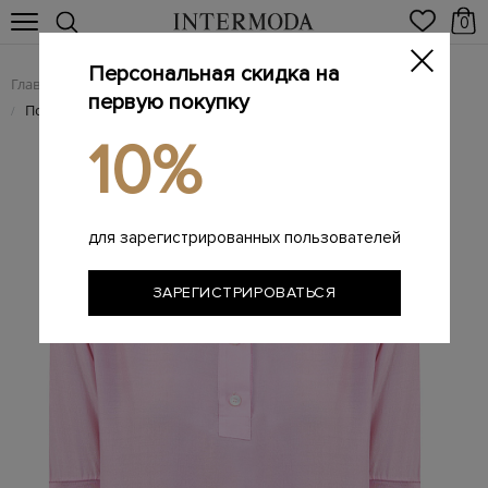
0
Персональная скидка на
Главная
Женщинам
Женская одежда
Женские блузы
/
/
/
первую покупку
Поло из шерсти и шелкового шифона с вышитым логотипом
/
10%
для зарегистрированных пользователей
ЗАРЕГИСТРИРОВАТЬСЯ