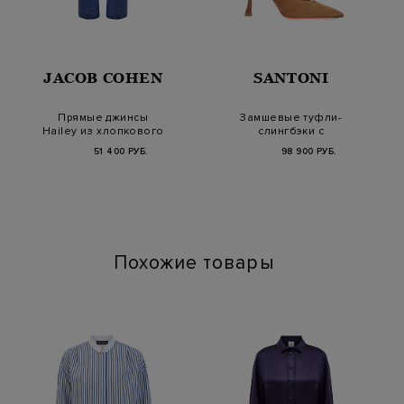
JACOB COHEN
SANTONI
Прямые джинсы
Замшевые туфли-
Hailey из хлопкового
слингбэки с
денима и лиоцелла
миниатюрной
51 400 РУБ.
98 900 РУБ.
пряжкой
Похожие товары