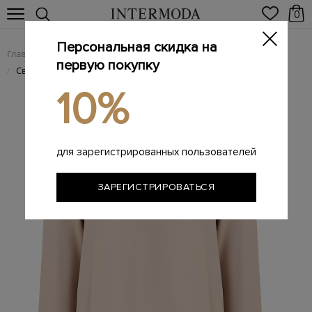
0
Персональная скидка на
Главная
Женщинам
Женская одежда
Женские блузы
/
/
/
первую покупку
Свитшот из сатина с регулируемым низом на завязках
/
10%
для зарегистрированных пользователей
ЗАРЕГИСТРИРОВАТЬСЯ