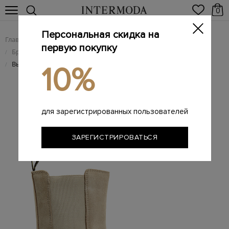
0
Персональная скидка на
Главная
Женщинам
Женская обувь
/
/
первую покупку
Брендовые женские ботинки
/
Высокие ботинки-челси из бархатистой замши и кожи
/
10%
для зарегистрированных пользователей
ЗАРЕГИСТРИРОВАТЬСЯ