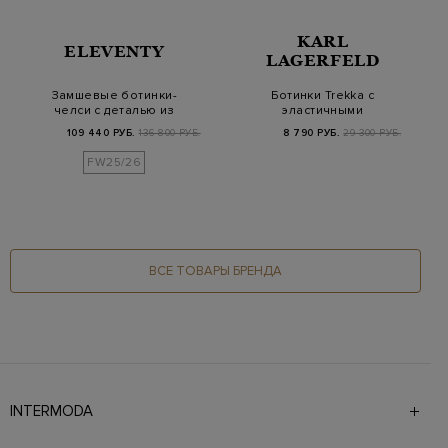
KARL
ELEVENTY
LAGERFELD
Замшевые ботинки-
Ботинки Trekka с
челси с деталью из
эластичными
стразов
вставками и
109 440 РУБ.
136 800 РУБ.
8 790 РУБ.
29 300 РУБ.
заклепками Go…
FW25/26
ВСЕ ТОВАРЫ БРЕНДА
INTERMODA
Галерея бутиков INTERMODA представляет более 60