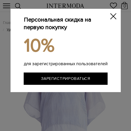
0
Персональная скидка на
Главная
Женщинам
Женская одежда
Женские блузы
/
/
/
первую покупку
Удлиненная блузка-туника из жатой ткани Striped Crispy
/
10%
для зарегистрированных пользователей
ЗАРЕГИСТРИРОВАТЬСЯ