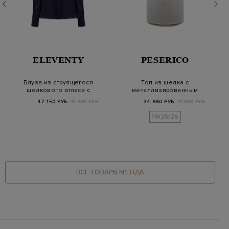
ELEVENTY
PESERICO
Блуза из струящегося
Топ из шелка с
шелкового атласа с
металлизированным
французским во…
напылением и
47 150 РУБ.
94 300 РУБ.
34 860 РУБ.
49 800 РУБ.
цепочкам…
FW25/26
ВСЕ ТОВАРЫ БРЕНДА