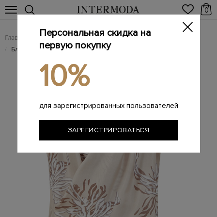
0
Персональная скидка на
Главная
Женщинам
Женская одежда
Женские блузы
/
/
/
первую покупку
Блуза Wrap из шелкового эпонжа с принтом Marine Flower
/
10%
для зарегистрированных пользователей
ЗАРЕГИСТРИРОВАТЬСЯ